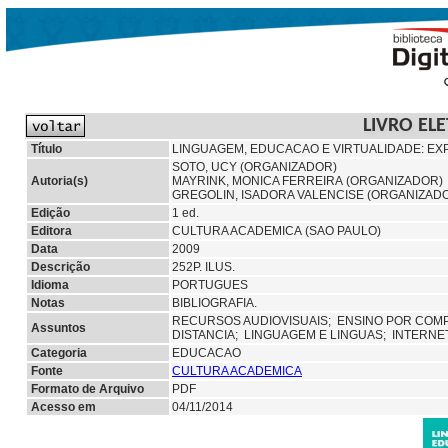
LIVRO EL
Título
LINGUAGEM, EDUCACAO E VIRTUALIDADE: EX
SOTO, UCY (ORGANIZADOR)
Autoria(s)
MAYRINK, MONICA FERREIRA (ORGANIZADOR)
GREGOLIN, ISADORA VALENCISE (ORGANIZAD
Edição
1 ed.
Editora
CULTURA ACADEMICA (SAO PAULO)
Data
2009
Descrição
252P. ILUS.
Idioma
PORTUGUES
Notas
BIBLIOGRAFIA.
RECURSOS AUDIOVISUAIS;
ENSINO POR COM
Assuntos
DISTANCIA;
LINGUAGEM E LINGUAS;
INTERNE
Categoria
EDUCACAO
Fonte
CULTURA ACADEMICA
Formato de Arquivo
PDF
Acesso em
04/11/2014