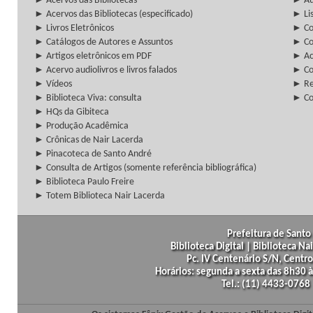
► Acervos das Bibliotecas
► Au
► Acervos das Bibliotecas (especificado)
► Lis
► Livros Eletrônicos
► Col
► Catálogos de Autores e Assuntos
► Co
► Artigos eletrônicos em PDF
► Ac
► Acervo audiolivros e livros falados
► Co
► Vídeos
► Re
► Biblioteca Viva: consulta
► Co
► HQs da Gibiteca
► Produção Acadêmica
► Crônicas de Nair Lacerda
► Pinacoteca de Santo André
► Consulta de Artigos (somente referência bibliográfica)
► Biblioteca Paulo Freire
► Totem Biblioteca Nair Lacerda
Prefeitura de Santo 
Biblioteca Digital | Biblioteca N
Pc. IV Centenário S/N, Centro
Horários: segunda a sexta das 8h30
Tel.: (11) 4433-0768