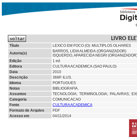
LIVRO EL
Título
LEXICO EM FOCO (O): MULTIPLOS OLHARES
BARROS, LIDIA ALMEIDA (ORGANIZADOR)
Autoria(s)
ISQUERDO, APARECIDA NEGRI (ORGANIZADOR
Edição
1 ed.
Editora
CULTURA ACADEMICA (SAO PAULO)
Data
2010
Descrição
368P. ILUS.
Idioma
PORTUGUES
Notas
BIBLIOGRAFIA.
Assuntos
TECNOLOGIA;
TERMINOLOGIA;
PALAVRAS;
EX
Categoria
COMUNICACAO
Fonte
CULTURA ACADEMICA
Formato de Arquivo
PDF
Acesso em
04/11/2014