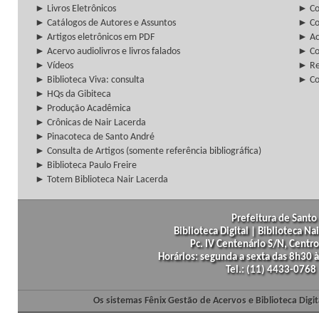
► Livros Eletrônicos
► Col
► Catálogos de Autores e Assuntos
► Co
► Artigos eletrônicos em PDF
► Ac
► Acervo audiolivros e livros falados
► Co
► Vídeos
► Re
► Biblioteca Viva: consulta
► Co
► HQs da Gibiteca
► Produção Acadêmica
► Crônicas de Nair Lacerda
► Pinacoteca de Santo André
► Consulta de Artigos (somente referência bibliográfica)
► Biblioteca Paulo Freire
► Totem Biblioteca Nair Lacerda
Prefeitura de Santo 
Biblioteca Digital | Biblioteca N
Pc. IV Centenário S/N, Centro
Horários: segunda a sexta das 8h30
Tel.: (11) 4433-0768
Os sistemas Fênix Gestão de Acervos e Biblioteca Dig