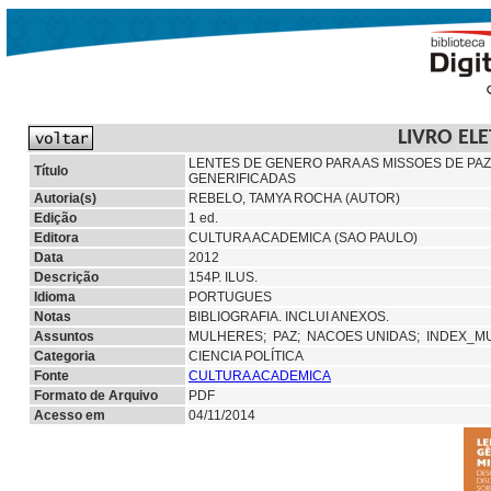
LIVRO EL
LENTES DE GENERO PARA AS MISSOES DE PA
Título
GENERIFICADAS
Autoria(s)
REBELO, TAMYA ROCHA (AUTOR)
Edição
1 ed.
Editora
CULTURA ACADEMICA (SAO PAULO)
Data
2012
Descrição
154P. ILUS.
Idioma
PORTUGUES
Notas
BIBLIOGRAFIA. INCLUI ANEXOS.
Assuntos
MULHERES;
PAZ;
NACOES UNIDAS; INDEX_M
Categoria
CIENCIA POLÍTICA
Fonte
CULTURA ACADEMICA
Formato de Arquivo
PDF
Acesso em
04/11/2014