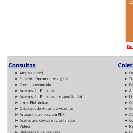
Do
Consultas
Cole
► Ampla (home)
► So
► Somente Documentos digitais
► Tr
► Consulta Avançada
► Pa
► Acervos das Bibliotecas
► Au
► Acervos das Bibliotecas (especificado)
► Lis
► Livros Eletrônicos
► Col
► Catálogos de Autores e Assuntos
► Co
► Artigos eletrônicos em PDF
► Ac
► Acervo audiolivros e livros falados
► Co
► Vídeos
► Re
► Biblioteca Viva: consulta
► Co