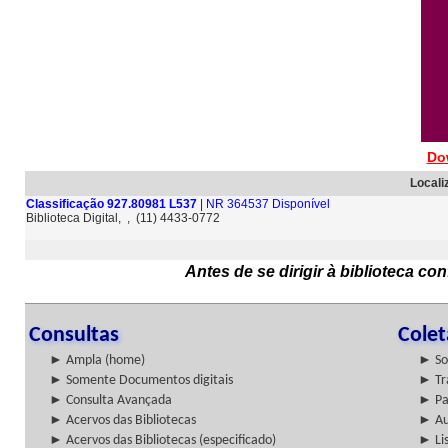
Do
Locali
Classificação 927.80981 L537
| NR 364537 Disponível
Biblioteca Digital, , (11) 4433-0772
Antes de se dirigir à biblioteca c
Consultas
Cole
► Ampla (home)
► So
► Somente Documentos digitais
► Tr
► Consulta Avançada
► Pa
► Acervos das Bibliotecas
► Au
► Acervos das Bibliotecas (especificado)
► Lis