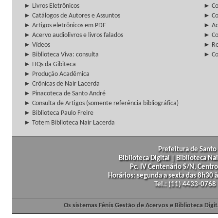
► Livros Eletrônicos
► Col
► Catálogos de Autores e Assuntos
► Co
► Artigos eletrônicos em PDF
► Ac
► Acervo audiolivros e livros falados
► Co
► Vídeos
► Re
► Biblioteca Viva: consulta
► Co
► HQs da Gibiteca
► Produção Acadêmica
► Crônicas de Nair Lacerda
► Pinacoteca de Santo André
► Consulta de Artigos (somente referência bibliográfica)
► Biblioteca Paulo Freire
► Totem Biblioteca Nair Lacerda
Prefeitura de Santo 
Biblioteca Digital | Biblioteca N
Pc. IV Centenário S/N, Centro
Horários: segunda a sexta das 8h30
Tel.: (11) 4433-0768
Os sistemas Fênix Gestão de Acervos e Biblioteca Dig