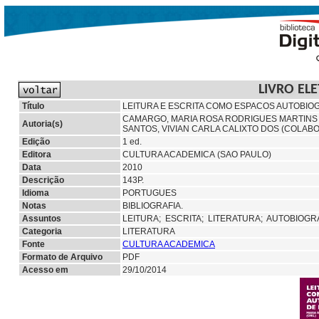
LIVRO EL
Título
LEITURA E ESCRITA COMO ESPACOS AUTOBI
CAMARGO, MARIA ROSA RODRIGUES MARTINS
Autoria(s)
SANTOS, VIVIAN CARLA CALIXTO DOS (COLAB
Edição
1 ed.
Editora
CULTURA ACADEMICA (SAO PAULO)
Data
2010
Descrição
143P.
Idioma
PORTUGUES
Notas
BIBLIOGRAFIA.
Assuntos
LEITURA;
ESCRITA;
LITERATURA;
AUTOBIOGRA
Categoria
LITERATURA
Fonte
CULTURA ACADEMICA
Formato de Arquivo
PDF
Acesso em
29/10/2014