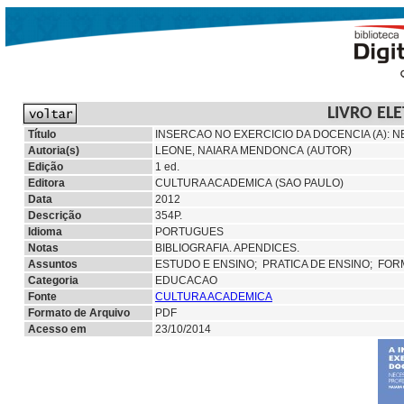
LIVRO EL
Título
INSERCAO NO EXERCICIO DA DOCENCIA (A): 
Autoria(s)
LEONE, NAIARA MENDONCA (AUTOR)
Edição
1 ed.
Editora
CULTURA ACADEMICA (SAO PAULO)
Data
2012
Descrição
354P.
Idioma
PORTUGUES
Notas
BIBLIOGRAFIA. APENDICES.
Assuntos
ESTUDO E ENSINO;
PRATICA DE ENSINO;
FOR
Categoria
EDUCACAO
Fonte
CULTURA ACADEMICA
Formato de Arquivo
PDF
Acesso em
23/10/2014