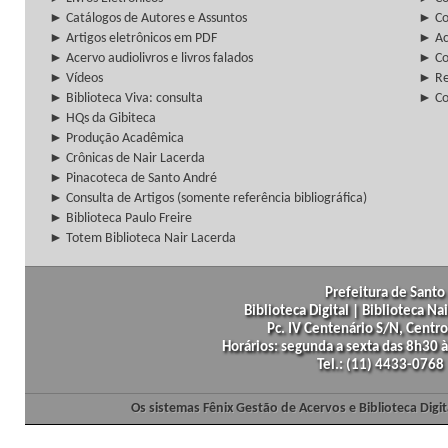
► Catálogos de Autores e Assuntos
► Co
► Artigos eletrônicos em PDF
► Ac
► Acervo audiolivros e livros falados
► Co
► Vídeos
► Re
► Biblioteca Viva: consulta
► Co
► HQs da Gibiteca
► Produção Acadêmica
► Crônicas de Nair Lacerda
► Pinacoteca de Santo André
► Consulta de Artigos (somente referência bibliográfica)
► Biblioteca Paulo Freire
► Totem Biblioteca Nair Lacerda
Prefeitura de Santo 
Biblioteca Digital | Biblioteca N
Pc. IV Centenário S/N, Centro
Horários: segunda a sexta das 8h30
Tel.: (11) 4433-0768
Os sistemas Fênix Gestão de Acervos e Biblioteca Dig