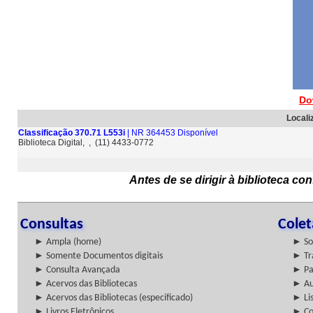
Do
Locali
Classificação 370.71 L553i
| NR 364453 Disponível
Biblioteca Digital, , (11) 4433-0772
Antes de se dirigir à biblioteca c
Consultas
Cole
► Ampla (home)
► So
► Somente Documentos digitais
► Tr
► Consulta Avançada
► Pa
► Acervos das Bibliotecas
► Au
► Acervos das Bibliotecas (especificado)
► Lis
► Livros Eletrônicos
► Col