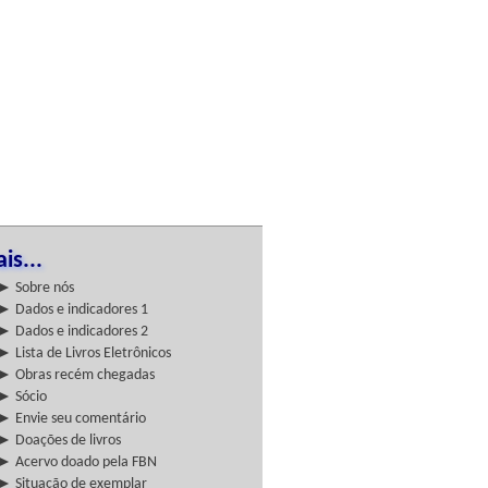
is...
► Sobre nós
► Dados e indicadores 1
► Dados e indicadores 2
► Lista de Livros Eletrônicos
► Obras recém chegadas
► Sócio
► Envie seu comentário
► Doações de livros
► Acervo doado pela FBN
► Situação de exemplar