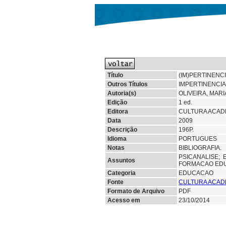
Título
(IM)PERTINENC
Outros Títulos
IMPERTINENCIA
Autoria(s)
OLIVEIRA, MAR
Edição
1 ed.
Editora
CULTURA ACADE
Data
2009
Descrição
196P.
Idioma
PORTUGUES
Notas
BIBLIOGRAFIA.
PSICANALISE;
Assuntos
FORMACAO ED
Categoria
EDUCACAO
Fonte
CULTURA ACAD
Formato de Arquivo
PDF
Acesso em
23/10/2014