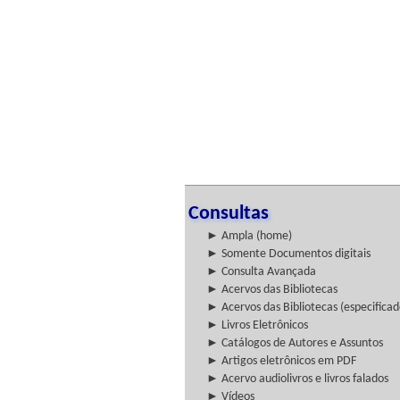
Consultas
► Ampla (home)
► Somente Documentos digitais
► Consulta Avançada
► Acervos das Bibliotecas
► Acervos das Bibliotecas (especificad
► Livros Eletrônicos
► Catálogos de Autores e Assuntos
► Artigos eletrônicos em PDF
► Acervo audiolivros e livros falados
► Vídeos