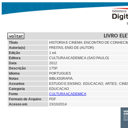
LIVRO EL
Título
HISTORIA E CINEMA: ENCONTRO DE CONHECI
Autoria(s)
FREITAS, ENIO DE (AUTOR)
Edição
1 ed.
Editora
CULTURA ACADEMICA (SAO PAULO)
Data
2012
Descrição
175P.
Idioma
PORTUGUES
Notas
BIBLIOGRAFIA.
Assuntos
ESTUDO E ENSINO;
EDUCACAO;
ARTES; CINE
Categoria
EDUCACAO
Fonte
CULTURA ACADEMICA
Formato de Arquivo
PDF
Acesso em
23/10/2014