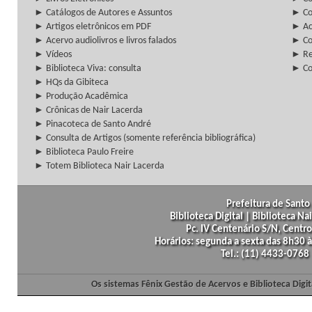
► Catálogos de Autores e Assuntos
► Co
► Artigos eletrônicos em PDF
► Ac
► Acervo audiolivros e livros falados
► Co
► Vídeos
► Re
► Biblioteca Viva: consulta
► Co
► HQs da Gibiteca
► Produção Acadêmica
► Crônicas de Nair Lacerda
► Pinacoteca de Santo André
► Consulta de Artigos (somente referência bibliográfica)
► Biblioteca Paulo Freire
► Totem Biblioteca Nair Lacerda
Prefeitura de Santo 
Biblioteca Digital | Biblioteca N
Pc. IV Centenário S/N, Centro
Horários: segunda a sexta das 8h30
Tel.: (11) 4433-0768
Os sistemas Fênix Gestão de Acervos e Biblioteca Dig