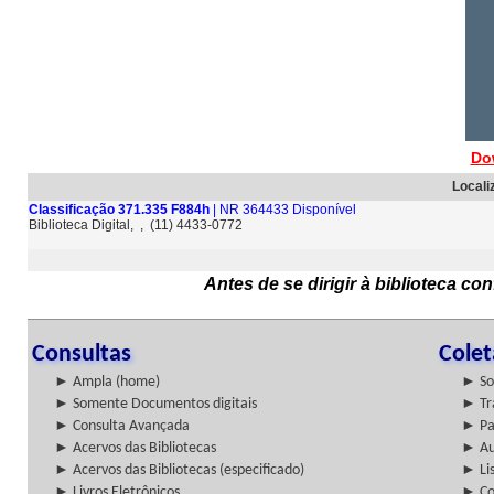
Do
Locali
Classificação 371.335 F884h
| NR 364433 Disponível
Biblioteca Digital, , (11) 4433-0772
Antes de se dirigir à biblioteca c
Consultas
Cole
► Ampla (home)
► So
► Somente Documentos digitais
► Tr
► Consulta Avançada
► Pa
► Acervos das Bibliotecas
► Au
► Acervos das Bibliotecas (especificado)
► Lis
► Livros Eletrônicos
► Col