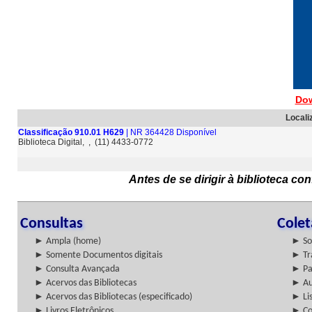
Dow
Locali
Classificação 910.01 H629
| NR 364428 Disponível
Biblioteca Digital, , (11) 4433-0772
Antes de se dirigir à biblioteca c
Consultas
Cole
► Ampla (home)
► So
► Somente Documentos digitais
► Tr
► Consulta Avançada
► Pa
► Acervos das Bibliotecas
► Au
► Acervos das Bibliotecas (especificado)
► Lis
► Livros Eletrônicos
► Col