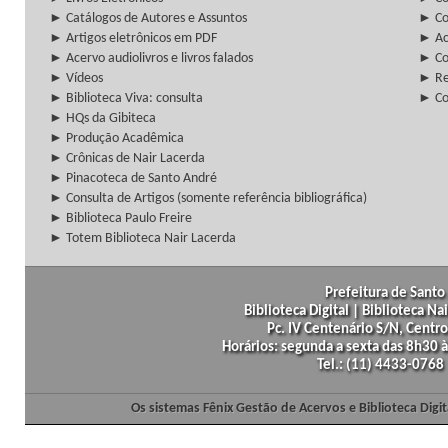
► Catálogos de Autores e Assuntos
► Co
► Artigos eletrônicos em PDF
► Ac
► Acervo audiolivros e livros falados
► Co
► Vídeos
► Re
► Biblioteca Viva: consulta
► Co
► HQs da Gibiteca
► Produção Acadêmica
► Crônicas de Nair Lacerda
► Pinacoteca de Santo André
► Consulta de Artigos (somente referência bibliográfica)
► Biblioteca Paulo Freire
► Totem Biblioteca Nair Lacerda
Prefeitura de Santo 
Biblioteca Digital | Biblioteca N
Pc. IV Centenário S/N, Centro
Horários: segunda a sexta das 8h30
Tel.: (11) 4433-0768
Os sistemas Fênix Gestão de Acervos e Biblioteca Dig