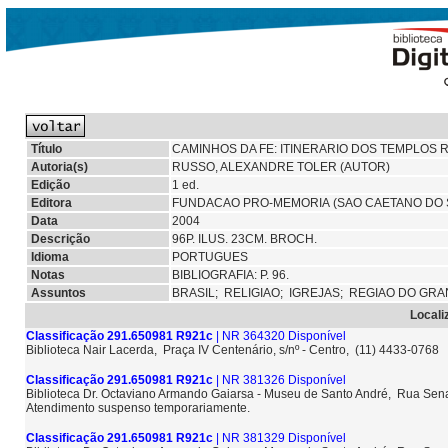
Título
CAMINHOS DA FE: ITINERARIO DOS TEMPLOS 
Autoria(s)
RUSSO, ALEXANDRE TOLER (AUTOR)
Edição
1 ed.
Editora
FUNDACAO PRO-MEMORIA (SAO CAETANO DO 
Data
2004
Descrição
96P. ILUS. 23CM. BROCH.
Idioma
PORTUGUES
Notas
BIBLIOGRAFIA: P. 96.
Assuntos
BRASIL;
RELIGIAO;
IGREJAS;
REGIAO DO GRA
Locali
Classificação 291.650981 R921c
| NR 364320 Disponível
Biblioteca Nair Lacerda, Praça IV Centenário, s/nº - Centro, (11) 4433-0768
Classificação 291.650981 R921c
| NR 381326 Disponível
Biblioteca Dr. Octaviano Armando Gaiarsa - Museu de Santo André, Rua Sena
Atendimento suspenso temporariamente.
Classificação 291.650981 R921c
| NR 381329 Disponível