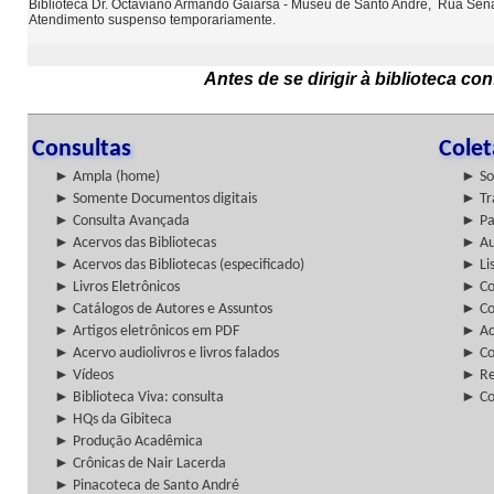
Biblioteca Dr. Octaviano Armando Gaiarsa - Museu de Santo André, Rua Sena
Atendimento suspenso temporariamente.
Antes de se dirigir à biblioteca c
Consultas
Cole
► Ampla (home)
► So
► Somente Documentos digitais
► Tr
► Consulta Avançada
► Pa
► Acervos das Bibliotecas
► Au
► Acervos das Bibliotecas (especificado)
► Lis
► Livros Eletrônicos
► Col
► Catálogos de Autores e Assuntos
► Co
► Artigos eletrônicos em PDF
► Ac
► Acervo audiolivros e livros falados
► Co
► Vídeos
► Re
► Biblioteca Viva: consulta
► Co
► HQs da Gibiteca
► Produção Acadêmica
► Crônicas de Nair Lacerda
► Pinacoteca de Santo André