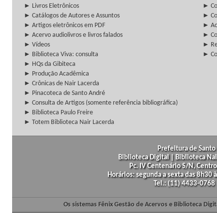
► Livros Eletrônicos
► Col
► Catálogos de Autores e Assuntos
► Co
► Artigos eletrônicos em PDF
► Ac
► Acervo audiolivros e livros falados
► Co
► Vídeos
► Re
► Biblioteca Viva: consulta
► Co
► HQs da Gibiteca
► Produção Acadêmica
► Crônicas de Nair Lacerda
► Pinacoteca de Santo André
► Consulta de Artigos (somente referência bibliográfica)
► Biblioteca Paulo Freire
► Totem Biblioteca Nair Lacerda
Prefeitura de Santo 
Biblioteca Digital | Biblioteca N
Pc. IV Centenário S/N, Centro
Horários: segunda a sexta das 8h30
Tel.: (11) 4433-0768
Os sistemas Fênix Gestão de Acervos e Biblioteca Dig