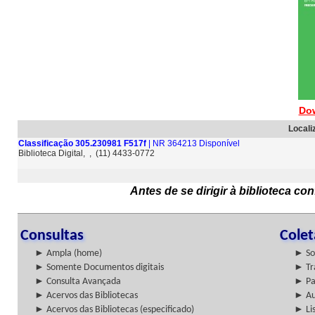
Do
Locali
Classificação 305.230981 F517f
| NR 364213 Disponível
Biblioteca Digital, , (11) 4433-0772
Antes de se dirigir à biblioteca c
Consultas
Cole
► Ampla (home)
► So
► Somente Documentos digitais
► Tr
► Consulta Avançada
► Pa
► Acervos das Bibliotecas
► Au
► Acervos das Bibliotecas (especificado)
► Lis