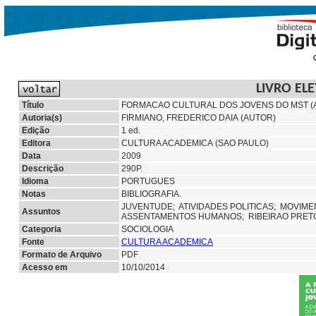
LIVRO EL
Título
FORMACAO CULTURAL DOS JOVENS DO MST (A)
Autoria(s)
FIRMIANO, FREDERICO DAIA (AUTOR)
Edição
1 ed.
Editora
CULTURA ACADEMICA (SAO PAULO)
Data
2009
Descrição
290P.
Idioma
PORTUGUES
Notas
BIBLIOGRAFIA.
JUVENTUDE;
ATIVIDADES POLITICAS;
MOVIME
Assuntos
ASSENTAMENTOS HUMANOS; RIBEIRAO PRETO
Categoria
SOCIOLOGIA
Fonte
CULTURA ACADEMICA
Formato de Arquivo
PDF
Acesso em
10/10/2014