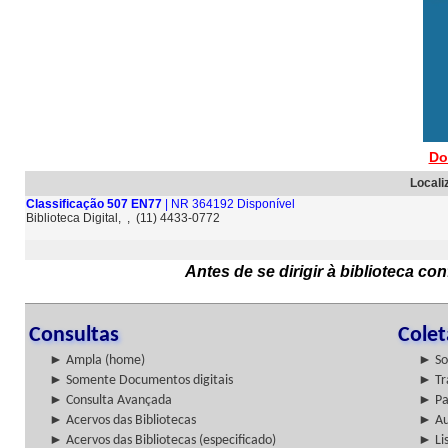
Do
Locali
Classificação 507 EN77
| NR 364192 Disponível
Biblioteca Digital, , (11) 4433-0772
Antes de se dirigir à biblioteca c
Consultas
Cole
► Ampla (home)
► So
► Somente Documentos digitais
► Tr
► Consulta Avançada
► Pa
► Acervos das Bibliotecas
► Au
► Acervos das Bibliotecas (especificado)
► Lis