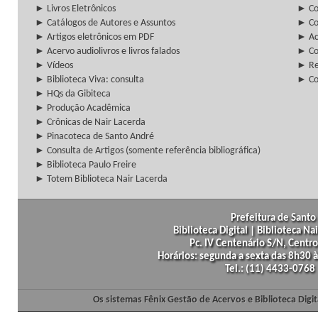
► Livros Eletrônicos
► Col
► Catálogos de Autores e Assuntos
► Co
► Artigos eletrônicos em PDF
► Ac
► Acervo audiolivros e livros falados
► Co
► Vídeos
► Re
► Biblioteca Viva: consulta
► Co
► HQs da Gibiteca
► Produção Acadêmica
► Crônicas de Nair Lacerda
► Pinacoteca de Santo André
► Consulta de Artigos (somente referência bibliográfica)
► Biblioteca Paulo Freire
► Totem Biblioteca Nair Lacerda
Prefeitura de Santo 
Biblioteca Digital | Biblioteca N
Pc. IV Centenário S/N, Centro
Horários: segunda a sexta das 8h30
Tel.: (11) 4433-0768
Os sistemas Fênix Gestão de Acervos e Biblioteca Dig