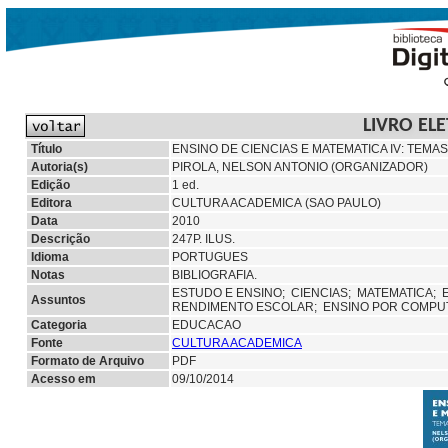
LIVRO EL
Título
ENSINO DE CIENCIAS E MATEMATICA IV: TEMA
Autoria(s)
PIROLA, NELSON ANTONIO (ORGANIZADOR)
Edição
1 ed.
Editora
CULTURA ACADEMICA (SAO PAULO)
Data
2010
Descrição
247P. ILUS.
Idioma
PORTUGUES
Notas
BIBLIOGRAFIA.
ESTUDO E ENSINO;
CIENCIAS;
MATEMATICA;
Assuntos
RENDIMENTO ESCOLAR;
ENSINO POR COMPU
Categoria
EDUCACAO
Fonte
CULTURA ACADEMICA
Formato de Arquivo
PDF
Acesso em
09/10/2014