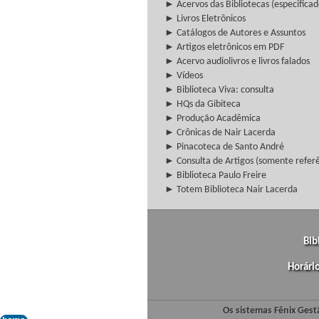
► Acervos das Bibliotecas (especificad
► Livros Eletrônicos
► Catálogos de Autores e Assuntos
► Artigos eletrônicos em PDF
► Acervo audiolivros e livros falados
► Vídeos
► Biblioteca Viva: consulta
► HQs da Gibiteca
► Produção Acadêmica
► Crônicas de Nair Lacerda
► Pinacoteca de Santo André
► Consulta de Artigos (somente referên
► Biblioteca Paulo Freire
► Totem Biblioteca Nair Lacerda
Bib
Horári
Os sistemas Fênix Gest