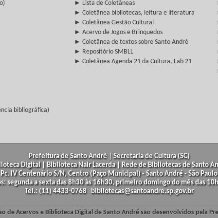
o)
► Lista de Coletâneas
► Coletânea bibliotecas, leitura e literatura
► Coletânea Gestão Cultural
► Acervo de Jogos e Brinquedos
► Coletânea de textos sobre Santo André
► Repositório SMBLL
► Coletânea Agenda 21 da Cultura, Lab 21
cia bibliográfica)
Prefeitura de Santo André | Secretaria de Cultura (SC)
lioteca Digital | Biblioteca Nair Lacerda | Rede de Bibliotecas de Santo A
Pc. IV Centenário S/N, Centro (Paço Municipal) - Santo André - São Paulo
os: segunda a sexta das 8h30 às 16h30, primeiro domingo do mês das 10h
Tel.: (11) 4433-0768 bibliotecas@santoandre.sp.gov.br
ão de Acervos e Biblioteca Digital de Santo André são desenvolvidos pela Pr