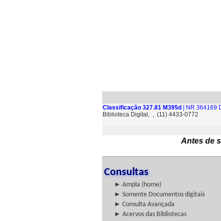
Classificação 327.81 M395d
| NR 364169 D
Biblioteca Digital, , (11) 4433-0772
Antes de s
Consultas
► Ampla (home)
► Somente Documentos digitais
► Consulta Avançada
► Acervos das Bibliotecas