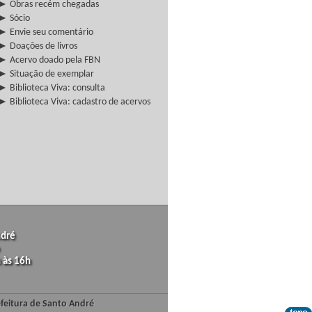
► Obras recém chegadas
► Sócio
► Envie seu comentário
► Doações de livros
► Acervo doado pela FBN
► Situação de exemplar
► Biblioteca Viva: consulta
► Biblioteca Viva: cadastro de acervos
ndré
 às 16h
efeitura de Santo André