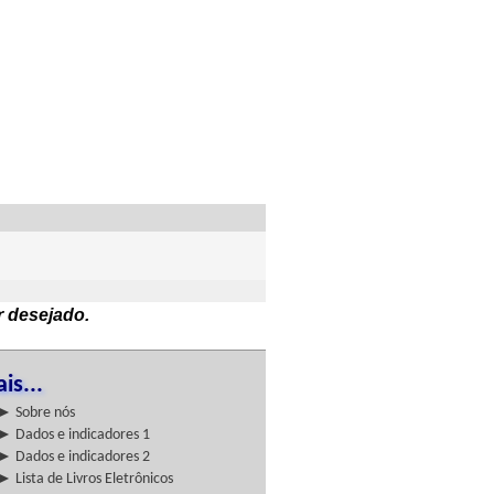
r desejado.
is...
► Sobre nós
► Dados e indicadores 1
► Dados e indicadores 2
► Lista de Livros Eletrônicos