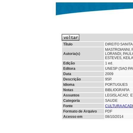
Título
DIREITO SANIT
MASTROIANNI, 
Autoria(s)
LORANDI, PAUL
ESTEVES, KEIL
Edição
1 ed.
Editora
UNESP (SAO PA
Data
2009
Descrição
95P.
Idioma
PORTUGUES
Notas
BIBLIOGRAFIA
Assuntos
LEGISLACAO;
E
Categoria
SAUDE
Fonte
CULTURA ACAD
Formato de Arquivo
PDF
Acesso em
08/10/2014