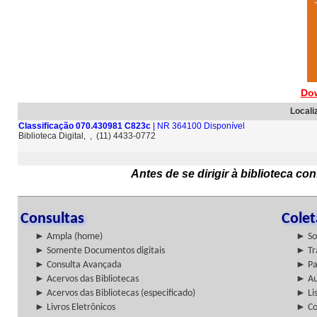
Do
Locali
Classificação 070.430981 C823c
| NR 364100 Disponível
Biblioteca Digital, , (11) 4433-0772
Antes de se dirigir à biblioteca c
Consultas
Cole
► Ampla (home)
► So
► Somente Documentos digitais
► Tr
► Consulta Avançada
► Pa
► Acervos das Bibliotecas
► Au
► Acervos das Bibliotecas (especificado)
► Lis
► Livros Eletrônicos
► Col