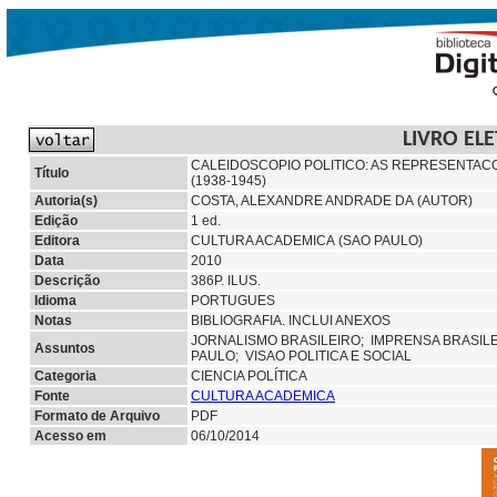
LIVRO EL
CALEIDOSCOPIO POLITICO: AS REPRESENTACO
Título
(1938-1945)
Autoria(s)
COSTA, ALEXANDRE ANDRADE DA (AUTOR)
Edição
1 ed.
Editora
CULTURA ACADEMICA (SAO PAULO)
Data
2010
Descrição
386P. ILUS.
Idioma
PORTUGUES
Notas
BIBLIOGRAFIA. INCLUI ANEXOS
JORNALISMO BRASILEIRO;
IMPRENSA BRASIL
Assuntos
PAULO; VISAO POLITICA E SOCIAL
Categoria
CIENCIA POLÍTICA
Fonte
CULTURA ACADEMICA
Formato de Arquivo
PDF
Acesso em
06/10/2014