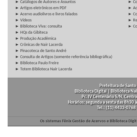
► Catálogos de Autores e Assuntos
► Co
► Artigos eletrônicos em PDF
► Ac
► Acervo audiolivros e livros falados
► Co
► Vídeos
► Re
► Biblioteca Viva: consulta
► Co
► HQs da Gibiteca
► Produção Acadêmica
► Crônicas de Nair Lacerda
► Pinacoteca de Santo André
► Consulta de Artigos (somente referência bibliográfica)
► Biblioteca Paulo Freire
► Totem Biblioteca Nair Lacerda
Prefeitura de Santo 
Biblioteca Digital | Biblioteca N
Pc. IV Centenário S/N, Centro
Horários: segunda a sexta das 8h30
Tel.: (11) 4433-0768
Os sistemas Fênix Gestão de Acervos e Biblioteca Dig