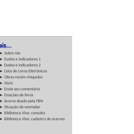
is...
► Sobre nós
► Dados e indicadores 1
► Dados e indicadores 2
► Lista de Livros Eletrônicos
► Obras recém chegadas
► Sócio
► Envie seu comentário
► Doações de livros
► Acervo doado pela FBN
► Situação de exemplar
► Biblioteca Viva: consulta
► Biblioteca Viva: cadastro de acervos