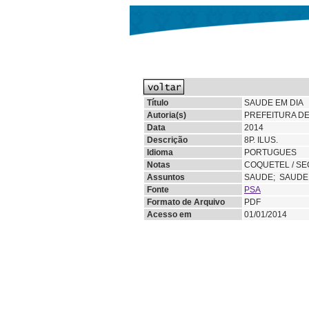
Título
SAUDE EM DIA
Autoria(s)
PREFEITURA DE
Data
2014
Descrição
8P. ILUS.
Idioma
PORTUGUES
Notas
COQUETEL / SE
Assuntos
SAUDE;
SAUDE
Fonte
PSA
Formato de Arquivo
PDF
Acesso em
01/01/2014