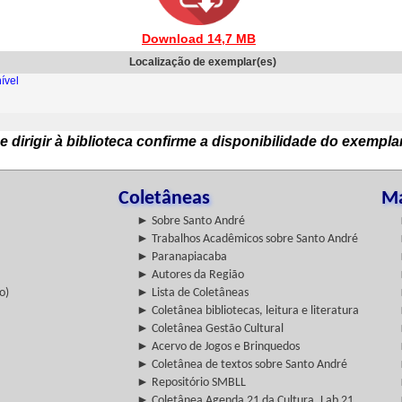
Download 14,7 MB
Localização de exemplar(es)
ível
e dirigir à biblioteca confirme a disponibilidade do exempla
Coletâneas
Ma
► Sobre Santo André
► Trabalhos Acadêmicos sobre Santo André
► Paranapiacaba
► Autores da Região
o)
► Lista de Coletâneas
► Coletânea bibliotecas, leitura e literatura
► Coletânea Gestão Cultural
► Acervo de Jogos e Brinquedos
► Coletânea de textos sobre Santo André
► Repositório SMBLL
► Coletânea Agenda 21 da Cultura, Lab 21