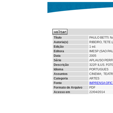
Título
PAULO BETTI: 
Autoria(s)
RIBEIRO, TETE 
Edição
1 ed.
Editora
IMESP (SAO PA
Data
2005
Série
APLAUSO PERF
Descrição
322P. ILUS. FOT
Idioma
PORTUGUES
Assuntos
CINEMA;
TEAT
Categoria
ARTES
Fonte
IMPRENSA OFIC
Formato de Arquivo
PDF
Acesso em
22/04/2014