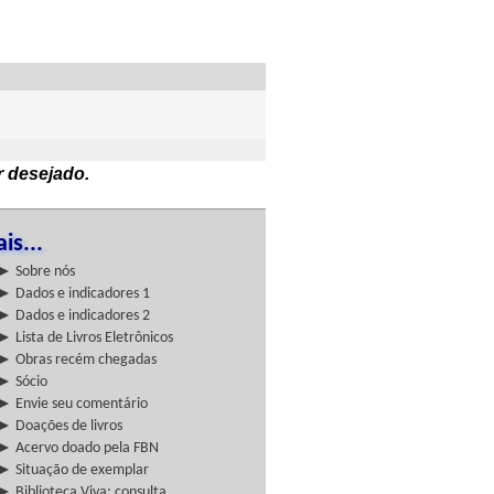
r desejado.
is...
► Sobre nós
► Dados e indicadores 1
► Dados e indicadores 2
► Lista de Livros Eletrônicos
► Obras recém chegadas
► Sócio
► Envie seu comentário
► Doações de livros
► Acervo doado pela FBN
► Situação de exemplar
► Biblioteca Viva: consulta