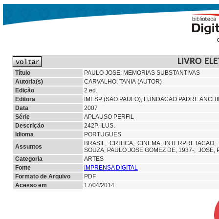
LIVRO EL
Título
PAULO JOSE: MEMORIAS SUBSTANTIVAS
Autoria(s)
CARVALHO, TANIA (AUTOR)
Edição
2 ed.
Editora
IMESP (SAO PAULO);
FUNDACAO PADRE ANCHIE
Data
2007
Série
APLAUSO PERFIL
Descrição
242P. ILUS.
Idioma
PORTUGUES
BRASIL;
CRITICA;
CINEMA;
INTERPRETACAO;
Assuntos
SOUZA, PAULO JOSE GOMEZ DE, 1937-;
JOSE, 
Categoria
ARTES
Fonte
IMPRENSA DIGITAL
Formato de Arquivo
PDF
Acesso em
17/04/2014