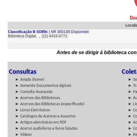
Do
Locali
Classificação B SO89c
| NR 360108 Disponível
Biblioteca Digital, , (11) 4433-0772
Antes de se dirigir à biblioteca c
Consultas
Cole
► Ampla (home)
► So
► Somente Documentos digitais
► Tr
► Consulta Avançada
► Pa
► Acervos das Bibliotecas
► Au
► Acervos das Bibliotecas (especificado)
► Lis
► Livros Eletrônicos
► Col
► Catálogos de Autores e Assuntos
► Co
► Artigos eletrônicos em PDF
► Ac
► Acervo audiolivros e livros falados
► Co
► Vídeos
► Re