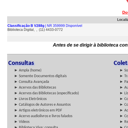
Do
Locali
Classificação B V288g
| NR 359999 Disponível
Biblioteca Digital, , (11) 4433-0772
Antes de se dirigir à biblioteca c
Consultas
Cole
► Ampla (home)
► So
► Somente Documentos digitais
► Tr
► Consulta Avançada
► Pa
► Acervos das Bibliotecas
► Au
► Acervos das Bibliotecas (especificado)
► Lis
► Livros Eletrônicos
► Col
► Catálogos de Autores e Assuntos
► Co
► Artigos eletrônicos em PDF
► Ac
► Acervo audiolivros e livros falados
► Co
► Vídeos
► Re
► Biblioteca Viva: consulta
► Co