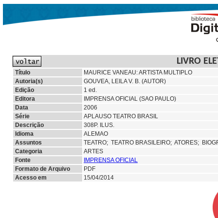
LIVRO EL
Título
MAURICE VANEAU: ARTISTA MULTIPLO
Autoria(s)
GOUVEA, LEILA V. B. (AUTOR)
Edição
1 ed.
Editora
IMPRENSA OFICIAL (SAO PAULO)
Data
2006
Série
APLAUSO TEATRO BRASIL
Descrição
308P. ILUS.
Idioma
ALEMAO
Assuntos
TEATRO;
TEATRO BRASILEIRO;
ATORES;
BIOGR
Categoria
ARTES
Fonte
IMPRENSA OFICIAL
Formato de Arquivo
PDF
Acesso em
15/04/2014