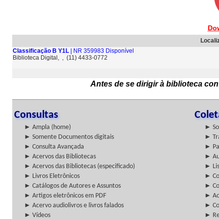
Do
Locali
Classificação B Y1L
| NR 359983 Disponível
Biblioteca Digital, , (11) 4433-0772
Antes de se dirigir à biblioteca c
Consultas
Cole
► Ampla (home)
► So
► Somente Documentos digitais
► Tr
► Consulta Avançada
► Pa
► Acervos das Bibliotecas
► Au
► Acervos das Bibliotecas (especificado)
► Lis
► Livros Eletrônicos
► Col
► Catálogos de Autores e Assuntos
► Co
► Artigos eletrônicos em PDF
► Ac
► Acervo audiolivros e livros falados
► Co
► Vídeos
► Re