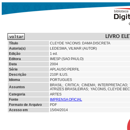
LIVRO EL
Título
CLEYDE YACONIS: DAMA DISCRETA
Autoria(s)
LEDESMA, VILMAR (AUTOR)
Edição
1 ed.
Editora
IMESP (SAO PAULO)
Data
2004
Série
APLAUSO PERFIL
Descrição
210P. ILUS.
Idioma
PORTUGUES
BRASIL;
CRITICA;
CINEMA;
INTERPRETACAO;
Assuntos
ATRIZES BRASILEIRAS;
YACONIS, CLEYDE BEC
Categoria
ARTES
Fonte
IMPRENSA OFICIAL
Formato de Arquivo
PDF
Acesso em
15/04/2014