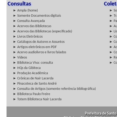
Consultas
Cole
► Ampla (home)
► So
► Somente Documentos digitais
► Tr
► Consulta Avançada
► Pa
► Acervos das Bibliotecas
► Au
► Acervos das Bibliotecas (especificado)
► Lis
► Livros Eletrônicos
► Col
► Catálogos de Autores e Assuntos
► Co
► Artigos eletrônicos em PDF
► Ac
► Acervo audiolivros e livros falados
► Co
► Vídeos
► Re
► Biblioteca Viva: consulta
► Co
► HQs da Gibiteca
► Produção Acadêmica
► Crônicas de Nair Lacerda
► Pinacoteca de Santo André
► Consulta de Artigos (somente referência bibliográfica)
► Biblioteca Paulo Freire
► Totem Biblioteca Nair Lacerda
Prefeitura de Santo 