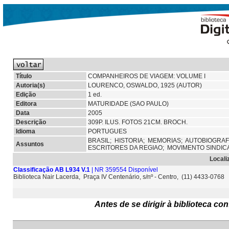
Título
COMPANHEIROS DE VIAGEM: VOLUME I
Autoria(s)
LOURENCO, OSWALDO, 1925 (AUTOR)
Edição
1 ed.
Editora
MATURIDADE (SAO PAULO)
Data
2005
Descrição
309P. ILUS. FOTOS 21CM. BROCH.
Idioma
PORTUGUES
BRASIL;
HISTORIA;
MEMORIAS;
AUTOBIOGRAF
Assuntos
ESCRITORES DA REGIAO;
MOVIMENTO SINDIC
Locali
Classificação AB L934 V.1
| NR 359554 Disponível
Biblioteca Nair Lacerda, Praça IV Centenário, s/nº - Centro, (11) 4433-0768
Antes de se dirigir à biblioteca c