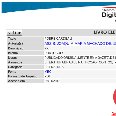
LIVRO EL
Título
POBRE CARDEAL!
ASSIS, JOAQUIM MARIA MACHADO DE, 1
Autoria(s)
Descrição
7P.
Idioma
PORTUGUES
Notas
PUBLICADO ORIGINALMENTE EM A GAZETA DE 
Assuntos
LITERATURA BRASILEIRA;
FICCAO;
CONTOS; 
Categoria
LITERATURA
Fonte
MEC
Formato de Arquivo
PDF
Acesso em
25/11/2013
Do