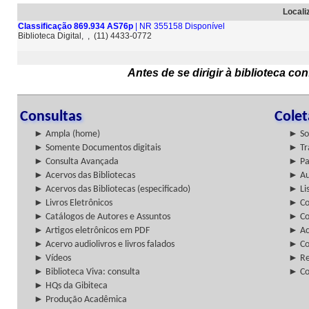
Locali
Classificação 869.934 AS76p
| NR 355158 Disponível
Biblioteca Digital, , (11) 4433-0772
Antes de se dirigir à biblioteca c
Consultas
Cole
► Ampla (home)
► So
► Somente Documentos digitais
► Tr
► Consulta Avançada
► Pa
► Acervos das Bibliotecas
► Au
► Acervos das Bibliotecas (especificado)
► Lis
► Livros Eletrônicos
► Col
► Catálogos de Autores e Assuntos
► Co
► Artigos eletrônicos em PDF
► Ac
► Acervo audiolivros e livros falados
► Co
► Vídeos
► Re
► Biblioteca Viva: consulta
► Co
► HQs da Gibiteca
► Produção Acadêmica