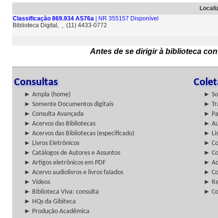
Locali
Classificação 869.934 AS76a
| NR 355157 Disponível
Biblioteca Digital, , (11) 4433-0772
Antes de se dirigir à biblioteca c
Consultas
Cole
► Ampla (home)
► So
► Somente Documentos digitais
► Tr
► Consulta Avançada
► Pa
► Acervos das Bibliotecas
► Au
► Acervos das Bibliotecas (especificado)
► Lis
► Livros Eletrônicos
► Col
► Catálogos de Autores e Assuntos
► Co
► Artigos eletrônicos em PDF
► Ac
► Acervo audiolivros e livros falados
► Co
► Vídeos
► Re
► Biblioteca Viva: consulta
► Co
► HQs da Gibiteca
► Produção Acadêmica