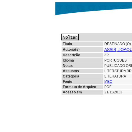
Título
DESTINADO (O)
ASSIS, JOAQ
Autoria(s)
Descrição
3P.
Idioma
PORTUGUES
Notas
PUBLICADO ORI
Assuntos
LITERATURA BR
Categoria
LITERATURA
Fonte
MEC
Formato de Arquivo
PDF
Acesso em
21/11/2013