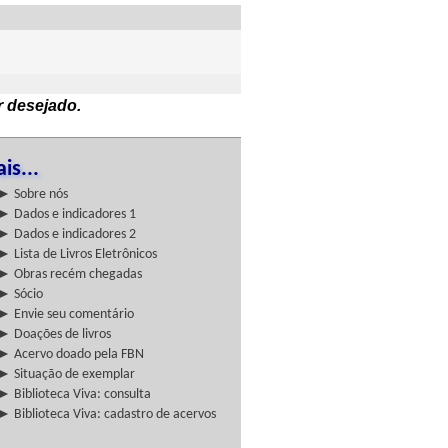
r desejado.
is...
► Sobre nós
► Dados e indicadores 1
► Dados e indicadores 2
► Lista de Livros Eletrônicos
► Obras recém chegadas
► Sócio
► Envie seu comentário
► Doações de livros
► Acervo doado pela FBN
► Situação de exemplar
► Biblioteca Viva: consulta
► Biblioteca Viva: cadastro de acervos