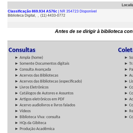
Locali
Classificação 869.934 AS76c
| NR 354723 Disponível
Biblioteca Digital, , (11) 4433-0772
Antes de se dirigir à biblioteca c
Consultas
Cole
► Ampla (home)
► So
► Somente Documentos digitais
► Tr
► Consulta Avançada
► Pa
► Acervos das Bibliotecas
► Au
► Acervos das Bibliotecas (especificado)
► Lis
► Livros Eletrônicos
► Col
► Catálogos de Autores e Assuntos
► Co
► Artigos eletrônicos em PDF
► Ac
► Acervo audiolivros e livros falados
► Co
► Vídeos
► Re
► Biblioteca Viva: consulta
► Co
► HQs da Gibiteca
► Produção Acadêmica