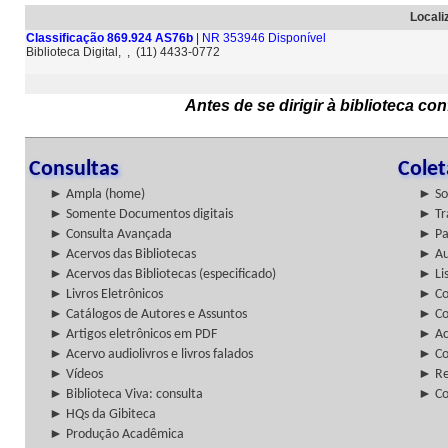
Locali
Classificação 869.924 AS76b
| NR 353946 Disponível
Biblioteca Digital, , (11) 4433-0772
Antes de se dirigir à biblioteca c
Consultas
Cole
► Ampla (home)
► So
► Somente Documentos digitais
► Tr
► Consulta Avançada
► Pa
► Acervos das Bibliotecas
► Au
► Acervos das Bibliotecas (especificado)
► Lis
► Livros Eletrônicos
► Col
► Catálogos de Autores e Assuntos
► Co
► Artigos eletrônicos em PDF
► Ac
► Acervo audiolivros e livros falados
► Co
► Vídeos
► Re
► Biblioteca Viva: consulta
► Co
► HQs da Gibiteca
► Produção Acadêmica