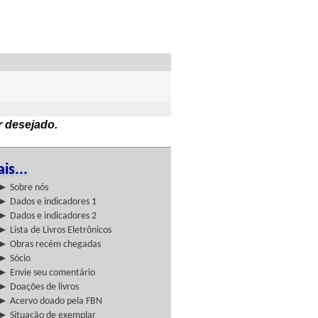
r desejado.
is...
► Sobre nós
► Dados e indicadores 1
► Dados e indicadores 2
► Lista de Livros Eletrônicos
► Obras recém chegadas
► Sócio
► Envie seu comentário
► Doações de livros
► Acervo doado pela FBN
► Situação de exemplar