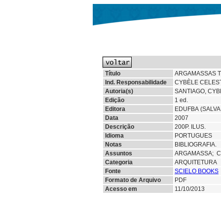
Título
ARGAMASSAS T
Ind. Responsabilidade
CYBÈLE CELEST
Autoria(s)
SANTIAGO, CYB
Edição
1 ed.
Editora
EDUFBA (SALV
Data
2007
Descrição
200P. ILUS.
Idioma
PORTUGUES
Notas
BIBLIOGRAFIA.
Assuntos
ARGAMASSA; C
Categoria
ARQUITETURA
Fonte
SCIELO BOOKS
Formato de Arquivo
PDF
Acesso em
11/10/2013