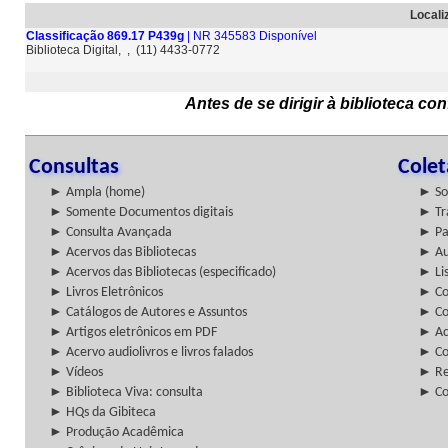
Locali
Classificação 869.17 P439g
| NR 345583 Disponível
Biblioteca Digital, , (11) 4433-0772
Antes de se dirigir à biblioteca c
Consultas
Cole
► Ampla (home)
► So
► Somente Documentos digitais
► Tr
► Consulta Avançada
► Pa
► Acervos das Bibliotecas
► Au
► Acervos das Bibliotecas (especificado)
► Lis
► Livros Eletrônicos
► Col
► Catálogos de Autores e Assuntos
► Co
► Artigos eletrônicos em PDF
► Ac
► Acervo audiolivros e livros falados
► Co
► Vídeos
► Re
► Biblioteca Viva: consulta
► Co
► HQs da Gibiteca
► Produção Acadêmica