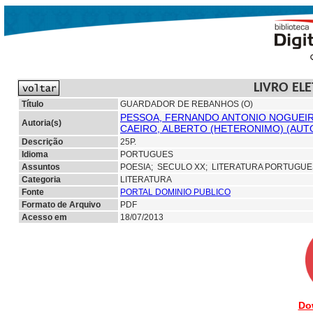
LIVRO EL
Título
GUARDADOR DE REBANHOS (O)
PESSOA, FERNANDO ANTONIO NOGUEIRA
Autoria(s)
CAEIRO, ALBERTO (HETERONIMO) (AUT
Descrição
25P.
Idioma
PORTUGUES
Assuntos
POESIA;
SECULO XX; LITERATURA PORTUGU
Categoria
LITERATURA
Fonte
PORTAL DOMINIO PUBLICO
Formato de Arquivo
PDF
Acesso em
18/07/2013
Do