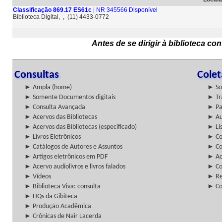
Classificação 869.17 ES61c
| NR 345566 Disponível
Biblioteca Digital, , (11) 4433-0772
Antes de se dirigir à biblioteca c
Consultas
Cole
► Ampla (home)
► So
► Somente Documentos digitais
► Tr
► Consulta Avançada
► Pa
► Acervos das Bibliotecas
► Au
► Acervos das Bibliotecas (especificado)
► Lis
► Livros Eletrônicos
► Col
► Catálogos de Autores e Assuntos
► Co
► Artigos eletrônicos em PDF
► Ac
► Acervo audiolivros e livros falados
► Co
► Vídeos
► Re
► Biblioteca Viva: consulta
► Co
► HQs da Gibiteca
► Produção Acadêmica
► Crônicas de Nair Lacerda