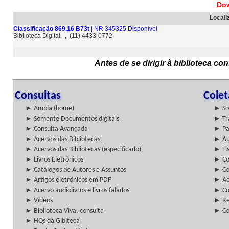
Dow
Locali
Classificação 869.16 B73t
| NR 345325 Disponível
Biblioteca Digital, , (11) 4433-0772
Antes de se dirigir à biblioteca c
Consultas
Cole
► Ampla (home)
► So
► Somente Documentos digitais
► Tr
► Consulta Avançada
► Pa
► Acervos das Bibliotecas
► Au
► Acervos das Bibliotecas (especificado)
► Lis
► Livros Eletrônicos
► Col
► Catálogos de Autores e Assuntos
► Co
► Artigos eletrônicos em PDF
► Ac
► Acervo audiolivros e livros falados
► Co
► Vídeos
► Re
► Biblioteca Viva: consulta
► Co
► HQs da Gibiteca