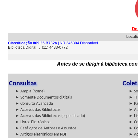
Do
Locali
Classificação 869.35 B732a
| NR 345304 Disponível
Biblioteca Digital, , (11) 4433-0772
Antes de se dirigir à biblioteca c
Consultas
Cole
► Ampla (home)
► So
► Somente Documentos digitais
► Tr
► Consulta Avançada
► Pa
► Acervos das Bibliotecas
► Au
► Acervos das Bibliotecas (especificado)
► Lis
► Livros Eletrônicos
► Col
► Catálogos de Autores e Assuntos
► Co
► Artigos eletrônicos em PDF
► Ac