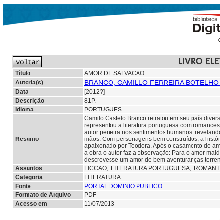
LIVRO EL
Título
AMOR DE SALVACAO
BRANCO, CAMILLO FERREIRA BOTELHO 
Autoria(s)
Data
[2012?]
Descrição
81P.
Idioma
PORTUGUES
Camilo Castelo Branco retratou em seu país diversa
representou a literatura portuguesa com romances 
autor penetra nos sentimentos humanos, revelando 
Resumo
mãos. Com personagens bem construídos, a história
apaixonado por Teodora. Após o casamento de ambo
a obra o autor faz a observação: Para o amor mald
descrevesse um amor de bem-aventuranças terrena
Assuntos
FICCAO;
LITERATURA PORTUGUESA; ROMANT
Categoria
LITERATURA
Fonte
PORTAL DOMINIO PUBLICO
Formato de Arquivo
PDF
Acesso em
11/07/2013