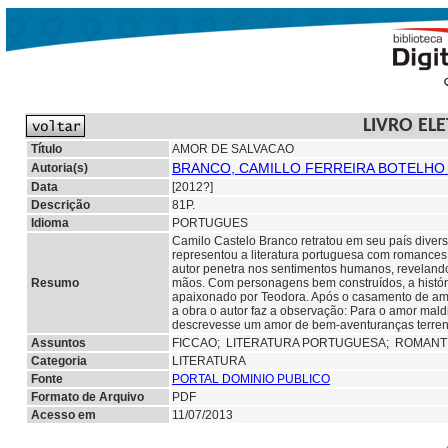
LIVRO EL
Título
AMOR DE SALVACAO
BRANCO, CAMILLO FERREIRA BOTELHO 
Autoria(s)
Data
[2012?]
Descrição
81P.
Idioma
PORTUGUES
Camilo Castelo Branco retratou em seu país diversa
representou a literatura portuguesa com romances 
autor penetra nos sentimentos humanos, revelando 
Resumo
mãos. Com personagens bem construídos, a história
apaixonado por Teodora. Após o casamento de ambo
a obra o autor faz a observação: Para o amor mald
descrevesse um amor de bem-aventuranças terrena
Assuntos
FICCAO;
LITERATURA PORTUGUESA; ROMANT
Categoria
LITERATURA
Fonte
PORTAL DOMINIO PUBLICO
Formato de Arquivo
PDF
Acesso em
11/07/2013