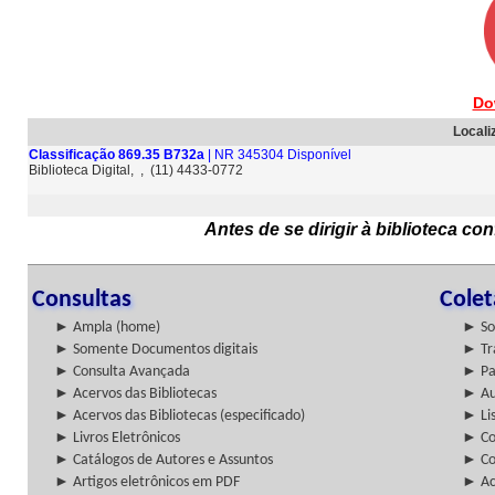
Do
Locali
Classificação 869.35 B732a
| NR 345304 Disponível
Biblioteca Digital, , (11) 4433-0772
Antes de se dirigir à biblioteca c
Consultas
Cole
► Ampla (home)
► So
► Somente Documentos digitais
► Tr
► Consulta Avançada
► Pa
► Acervos das Bibliotecas
► Au
► Acervos das Bibliotecas (especificado)
► Lis
► Livros Eletrônicos
► Col
► Catálogos de Autores e Assuntos
► Co
► Artigos eletrônicos em PDF
► Ac