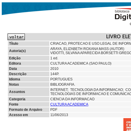
LIVRO EL
Título
CRIACAO, PROTECAO E USO LEGAL DE INFOR
ARAYA, ELIZABETH ROXANA MASS (AUTOR)
Autoria(s)
VIDOTTI, SILVANA APARECIDA BORSETTI GREG
Edição
1 ed.
Editora
CULTURA ACADEMICA (SAO PAULO)
Data
2010
Descrição
144P.
Idioma
PORTUGUES
Notas
BIBLIOGRAFIA.
INTERNET;
TECNOLOGIA DA INFORMACAO;
CO
Assuntos
TECNOLOGIAS DE INFORMACAO E COMUNICA
Categoria
CIENCIA DA INFORMACAO
Fonte
CULTURA ACADEMICA
Formato de Arquivo
PDF
Acesso em
11/06/2013