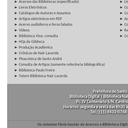
► Acervos das Bibliotecas (especificado)
► Lis
► Livros Eletrônicos
► Col
► Catálogos de Autores e Assuntos
► Co
► Artigos eletrônicos em PDF
► Ac
► Acervo audiolivros e livros falados
► Co
► Vídeos
► Re
► Biblioteca Viva: consulta
► Co
► HQs da Gibiteca
► Produção Acadêmica
► Crônicas de Nair Lacerda
► Pinacoteca de Santo André
► Consulta de Artigos (somente referência bibliográfica)
► Biblioteca Paulo Freire
► Totem Biblioteca Nair Lacerda
Prefeitura de Santo 
Biblioteca Digital | Biblioteca N
Pc. IV Centenário S/N, Centro
Horários: segunda a sexta das 8h30
Tel.: (11) 4433-0768
Os sistemas Fênix Gestão de Acervos e Biblioteca Dig