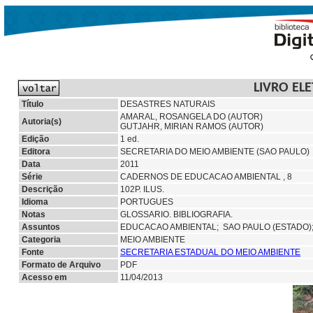
LIVRO EL
Título
DESASTRES NATURAIS
AMARAL, ROSANGELA DO (AUTOR)
Autoria(s)
GUTJAHR, MIRIAN RAMOS (AUTOR)
Edição
1 ed.
Editora
SECRETARIA DO MEIO AMBIENTE (SAO PAULO)
Data
2011
Série
CADERNOS DE EDUCACAO AMBIENTAL , 8
Descrição
102P. ILUS.
Idioma
PORTUGUES
Notas
GLOSSARIO. BIBLIOGRAFIA.
Assuntos
EDUCACAO AMBIENTAL;
SAO PAULO (ESTADO)
Categoria
MEIO AMBIENTE
Fonte
SECRETARIA ESTADUAL DO MEIO AMBIENTE
Formato de Arquivo
PDF
Acesso em
11/04/2013