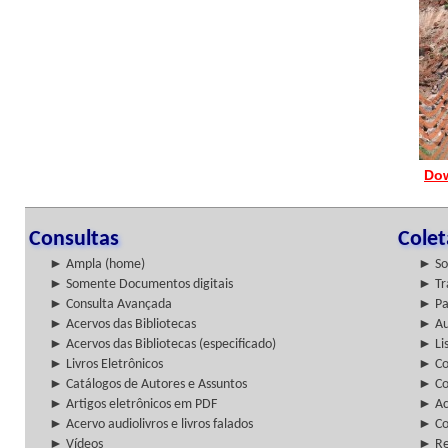
Dow
Consultas
Cole
► Ampla (home)
► So
► Somente Documentos digitais
► Tr
► Consulta Avançada
► Pa
► Acervos das Bibliotecas
► Au
► Acervos das Bibliotecas (especificado)
► Lis
► Livros Eletrônicos
► Col
► Catálogos de Autores e Assuntos
► Co
► Artigos eletrônicos em PDF
► Ac
► Acervo audiolivros e livros falados
► Co
► Vídeos
► Re