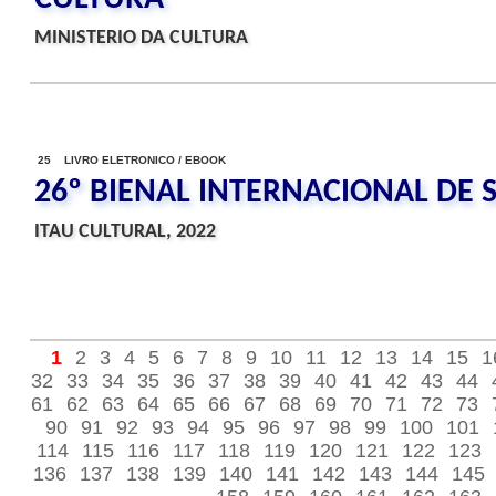
MINISTERIO DA CULTURA
25 LIVRO ELETRONICO / EBOOK
26º BIENAL INTERNACIONAL DE 
ITAU CULTURAL, 2022
1
2
3
4
5
6
7
8
9
10
11
12
13
14
15
1
32
33
34
35
36
37
38
39
40
41
42
43
44
61
62
63
64
65
66
67
68
69
70
71
72
73
90
91
92
93
94
95
96
97
98
99
100
101
114
115
116
117
118
119
120
121
122
123
136
137
138
139
140
141
142
143
144
145