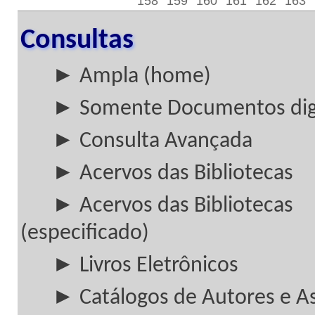
158
159
160
161
162
163
Consultas
► Ampla (home)
► Somente Documentos digi
► Consulta Avançada
► Acervos das Bibliotecas
► Acervos das Bibliotecas
(especificado)
► Livros Eletrônicos
► Catálogos de Autores e A