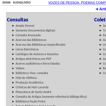
VOZES DE PESSOA: POEMAS COMPLE
00086 AUDIOLIVRO
Ant
Consultas
Cole
► Ampla (home)
► So
► Somente Documentos digitais
► Tr
► Consulta Avançada
► Pa
► Acervos das Bibliotecas
► Au
► Acervos das Bibliotecas (especificado)
► Lis
► Livros Eletrônicos
► Col
► Catálogos de Autores e Assuntos
► Co
► Artigos eletrônicos em PDF
► Ac
► Acervo audiolivros e livros falados
► Co
► Vídeos
► Re
► Biblioteca Viva: consulta
► Co
► HQs da Gibiteca
► Produção Acadêmica
► Crônicas de Nair Lacerda
► Pinacoteca de Santo André
► Consulta de Artigos (somente referência bibliográfica)
► Biblioteca Paulo Freire