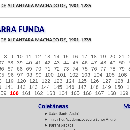
 DE ALCANTARA MACHADO DE, 1901-1935
BARRA FUNDA
 DE ALCANTARA MACHADO DE, 1901-1935
7
8
9
10
11
12
13
14
15
16
17
18
19
20
21
37
38
39
40
41
42
43
44
45
46
47
48
49
50
66
67
68
69
70
71
72
73
74
75
76
77
78
79
95
96
97
98
99
100
101
102
103
104
105
106
8
119
120
121
122
123
124
125
126
127
128
1
0
141
142
143
144
145
146
147
148
149
150
1
159
160
161
162
163
164
165
166
167
168
169
Coletâneas
Ma
► Sobre Santo André
► Trabalhos Acadêmicos sobre Santo André
► Paranapiacaba