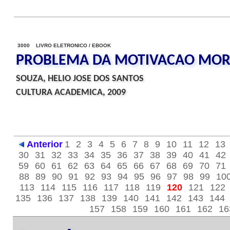
3000 LIVRO ELETRONICO / EBOOK
PROBLEMA DA MOTIVACAO MORA
SOUZA, HELIO JOSE DOS SANTOS
CULTURA ACADEMICA, 2009
Anterior
1
2
3
4
5
6
7
8
9
10
11
12
13
30
31
32
33
34
35
36
37
38
39
40
41
42
59
60
61
62
63
64
65
66
67
68
69
70
71
88
89
90
91
92
93
94
95
96
97
98
99
10
113
114
115
116
117
118
119
120
121
122
135
136
137
138
139
140
141
142
143
144
157
158
159
160
161
162
16