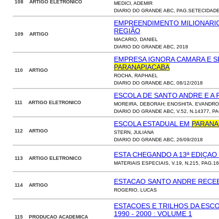
108 ARTIGO ELETRONICO
MEDICI, ADEMIR
DIARIO DO GRANDE ABC, PAG.SETECIDADES
EMPREENDIMENTO MILIONARIO
REGIÃO
109 ARTIGO
MACARIO, DANIEL
DIARIO DO GRANDE ABC, 2018
EMPRESA IGNORA CAMARA E 
PARANAPIACABA
110 ARTIGO
ROCHA, RAPHAEL
DIARIO DO GRANDE ABC, 08/12/2018
ESCOLA DE SANTO ANDRE E A 
111 ARTIGO ELETRONICO
MOREIRA, DEBORAH; ENOSHITA, EVANDRO
DIARIO DO GRANDE ABC, V.52, N.14377, P
ESCOLA ESTADUAL EM
PARANA
112 ARTIGO
STERN, JULIANA
DIARIO DO GRANDE ABC, 26/09/2018
ESTA CHEGANDO A 13ª EDIÇAO
113 ARTIGO ELETRONICO
MATERIAIS ESPECIAIS, V.19, N.215, PAG.16
ESTACAO SANTO ANDRE RECE
114 ARTIGO
ROGERIO, LUCAS
ESTACOES E TRILHOS DA ESCOL
1990 - 2000 : VOLUME 1
115 PRODUCAO ACADEMICA