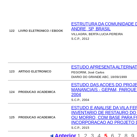
ESTRUTURA DA COMUNIDADE D
ANDRE, SP, BRASIL
122 LIVRO ELETRONICO / EBOOK
VILLAGRA, BERTA LUCIA PEREIRA
S.C.P., 2012
ESTUDO APRESENTA ALTERNAT
123 ARTIGO ELETRONICO
PEGORIM, José Carlos
DIARIO DO GRANDE ABC, 18/09/1999
ESTUDO DAS ACOES DO PROJE
MANANCIAIS - GEPAM, PARQUE
124 PRODUCAO ACADEMICA
2004
S.C.P., 2004
ESTUDO E ANALISE DA VILA F
INVENTARIO DE RESTAURO DO
OU MORRO, COM BASE PARA 
125 PRODUCAO ACADEMICA
INCORPORACAO AO PROJETO DE
S.C.P., 2015
Anterior
1
2
3
4
5
6
7
8
9