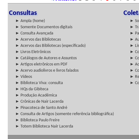
Consultas
Cole
► Ampla (home)
► So
► Somente Documentos digitais
► Tr
► Consulta Avançada
► Pa
► Acervos das Bibliotecas
► Au
► Acervos das Bibliotecas (especificado)
► Lis
► Livros Eletrônicos
► Col
► Catálogos de Autores e Assuntos
► Co
► Artigos eletrônicos em PDF
► Ac
► Acervo audiolivros e livros falados
► Co
► Vídeos
► Re
► Biblioteca Viva: consulta
► Co
► HQs da Gibiteca
► Produção Acadêmica
► Crônicas de Nair Lacerda
► Pinacoteca de Santo André
► Consulta de Artigos (somente referência bibliográfica)
► Biblioteca Paulo Freire
► Totem Biblioteca Nair Lacerda