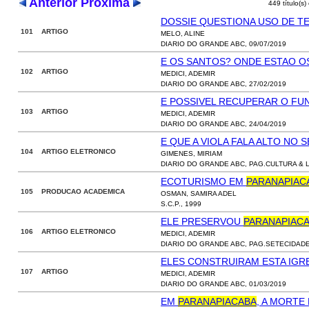
Anterior
Próxima
449 título(s)
DOSSIE QUESTIONA USO DE T
101 ARTIGO
MELO, ALINE
DIARIO DO GRANDE ABC, 09/07/2019
E OS SANTOS? ONDE ESTAO O
102 ARTIGO
MEDICI, ADEMIR
DIARIO DO GRANDE ABC, 27/02/2019
E POSSIVEL RECUPERAR O FU
103 ARTIGO
MEDICI, ADEMIR
DIARIO DO GRANDE ABC, 24/04/2019
E QUE A VIOLA FALA ALTO NO
104 ARTIGO ELETRONICO
GIMENES, MIRIAM
DIARIO DO GRANDE ABC, PAG.CULTURA & L
ECOTURISMO EM
PARANAPIAC
105 PRODUCAO ACADEMICA
OSMAN, SAMIRA ADEL
S.C.P., 1999
ELE PRESERVOU
PARANAPIAC
106 ARTIGO ELETRONICO
MEDICI, ADEMIR
DIARIO DO GRANDE ABC, PAG.SETECIDADES
ELES CONSTRUIRAM ESTA IGR
107 ARTIGO
MEDICI, ADEMIR
DIARIO DO GRANDE ABC, 01/03/2019
EM
PARANAPIACABA
, A MORTE