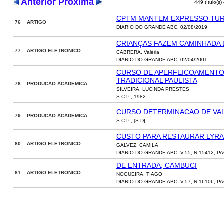
Anterior
Próxima
449 título(s)
CPTM MANTEM EXPRESSO TUR
76 ARTIGO
DIARIO DO GRANDE ABC, 02/08/2019
CRIANÇAS FAZEM CAMINHADA
77 ARTIGO ELETRONICO
CABRERA, Valéria
DIARIO DO GRANDE ABC, 02/04/2001
CURSO DE APERFEICOAMENTO 
TRADICIONAL PAULISTA
78 PRODUCAO ACADEMICA
SILVEIRA, LUCINDA PRESTES
S.C.P., 1982
CURSO DETERMINACAO DE VAL
79 PRODUCAO ACADEMICA
S.C.P., [S.D]
CUSTO PARA RESTAURAR LYRA
80 ARTIGO ELETRONICO
GALVEZ, CAMILA
DIARIO DO GRANDE ABC, V.55, N.15412, P
DE ENTRADA, CAMBUCI
81 ARTIGO ELETRONICO
NOGUEIRA, TIAGO
DIARIO DO GRANDE ABC, V.57, N.16106, PA