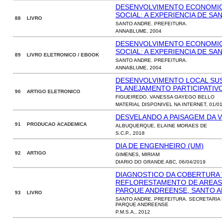
DESENVOLVIMENTO ECONOMICO
SOCIAL: A EXPERIENCIA DE S
88 LIVRO
SANTO ANDRE. PREFEITURA.
ANNABLUME, 2004
DESENVOLVIMENTO ECONOMICO
SOCIAL: A EXPERIENCIA DE S
89 LIVRO ELETRONICO / EBOOK
SANTO ANDRE. PREFEITURA.
ANNABLUME, 2004
DESENVOLVIMENTO LOCAL SUS
PLANEJAMENTO PARTICIPATIV
90 ARTIGO ELETRONICO
FIGUEIREDO, VANESSA GAYEGO BELLO
MATERIAL DISPONIVEL NA INTERNET, 01/01
DESVELANDO A PAISAGEM DA V
91 PRODUCAO ACADEMICA
ALBUQUERQUE, ELAINE MORAES DE
S.C.P., 2018
DIA DE ENGENHEIRO (UM)
92 ARTIGO
GIMENES, MIRIAM
DIARIO DO GRANDE ABC, 06/04/2019
DIAGNOSTICO DA COBERTURA 
REFLORESTAMENTO DE AREAS
PARQUE ANDREENSE, SANTO A
93 LIVRO
SANTO ANDRE. PREFEITURA. SECRETARI
PARQUE ANDREENSE
P.M.S.A., 2012