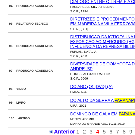
DIALOGO ENTRE O TREM E A C
94 PRODUCAO ACADEMICA
PASSARELLI, SILVIA HELENA
S.C.P., 1994
DIRETRIZES E PROCEDIMENTO
EM MADEIRA NA VILA FERROVI
95 RELATORIO TECNICO
S.C.P., [S.D]
DISTRIBUICAO DA ICTIOFAUNA 
EXPOSICAO AO MERCURIO (HG)
INFLUENCIA DA REPRESA BILL
96 PRODUCAO ACADEMICA
FURLAN, NATALIA
S.C.P., 2011
DIVERSIDADE DE OOMYCOTA D
ANDRE, SP
97 PRODUCAO ACADEMICA
GOMES, ALEXANDRA LENK
S.C.P., 2006
DO ABC (O) [DVD] (A)
98 VIDEO
PMSA, S.D.
DO ALTO DA SERRA A
PARANAP
99 LIVRO
UIRA, 2021
DOMINGO DE GALA EM
PARANA
100 ARTIGO
MEDICI, ADEMIR
DIARIO DO GRANDE ABC, 10/11/2019
Anterior
1
2
3
4
5
6
7
8
9