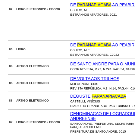
DE
PARANAPIACABA
AO PEABIR
82 LIVRO ELETRONICO / EBOOK
OSHIRO, ALE
ESTRANHOS ATRATORES, 2021
DE
PARANAPIACABA
AO PEABIR
83 LIVRO
OSHIRO, ALE
ESTRANHOS ATRATORES, C2022
DE SANTO ANDRE PARA O MU
84 ARTIGO ELETRONICO
COOP REVISTA, V.27, N.294, PAG.34, 01/08
DE VOLTA AOS TRILHOS
85 ARTIGO ELETRONICO
MOLOGNONI, CRIS
REVISTA REPÚBLICA, V.3, N.14, PAG.44, 01
DEGUSTE
PARANAPIACABA
86 ARTIGO ELETRONICO
CASTELLI, VINÍCIUS
DIARIO DO GRANDE ABC, PAG.TURISMO, 27
DENOMINACAO DE LOGRADOUR
ANDREENSE
87 LIVRO ELETRONICO / EBOOK
SANTO ANDRE. PREFEITURA. SECRETARI
PARQUE ANDREENSE
PREFEITURA DE SANTO ANDRE, 2015