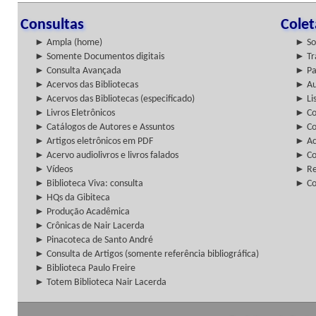
Consultas
Cole
► Ampla (home)
► So
► Somente Documentos digitais
► Tr
► Consulta Avançada
► Pa
► Acervos das Bibliotecas
► Au
► Acervos das Bibliotecas (especificado)
► Lis
► Livros Eletrônicos
► Col
► Catálogos de Autores e Assuntos
► Co
► Artigos eletrônicos em PDF
► Ac
► Acervo audiolivros e livros falados
► Co
► Vídeos
► Re
► Biblioteca Viva: consulta
► Co
► HQs da Gibiteca
► Produção Acadêmica
► Crônicas de Nair Lacerda
► Pinacoteca de Santo André
► Consulta de Artigos (somente referência bibliográfica)
► Biblioteca Paulo Freire
► Totem Biblioteca Nair Lacerda