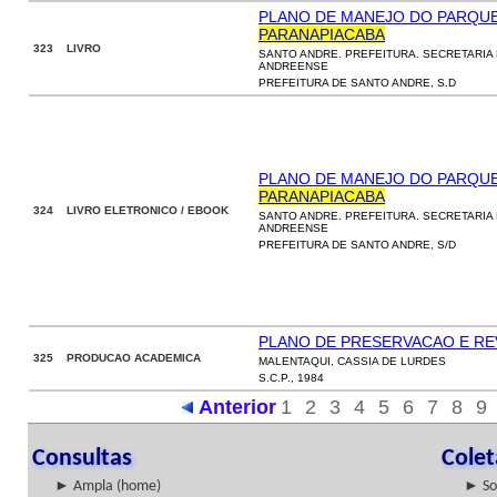
PLANO DE MANEJO DO PARQUE
PARANAPIACABA
323 LIVRO
SANTO ANDRE. PREFEITURA. SECRETARI
ANDREENSE
PREFEITURA DE SANTO ANDRE, S.D
PLANO DE MANEJO DO PARQUE
PARANAPIACABA
324 LIVRO ELETRONICO / EBOOK
SANTO ANDRE. PREFEITURA. SECRETARI
ANDREENSE
PREFEITURA DE SANTO ANDRE, S/D
PLANO DE PRESERVACAO E RE
325 PRODUCAO ACADEMICA
MALENTAQUI, CASSIA DE LURDES
S.C.P., 1984
Anterior
1
2
3
4
5
6
7
8
9
Consultas
Cole
► Ampla (home)
► So