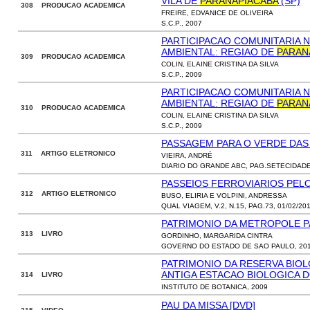
VILA DE
PARANAPIACABA
(SP)
308 PRODUCAO ACADEMICA
FREIRE, EDVANICE DE OLIVEIRA
S.C.P., 2007
PARTICIPACAO COMUNITARIA 
AMBIENTAL: REGIAO DE
PARAN
309 PRODUCAO ACADEMICA
COLIN, ELAINE CRISTINA DA SILVA
S.C.P., 2009
PARTICIPACAO COMUNITARIA 
AMBIENTAL: REGIAO DE
PARAN
310 PRODUCAO ACADEMICA
COLIN, ELAINE CRISTINA DA SILVA
S.C.P., 2009
PASSAGEM PARA O VERDE DAS
311 ARTIGO ELETRONICO
VIEIRA, ANDRÉ
DIARIO DO GRANDE ABC, PAG.SETECIDADES
PASSEIOS FERROVIARIOS PEL
312 ARTIGO ELETRONICO
BUSO, ELIRIA E VOLPINI, ANDRESSA
QUAL VIAGEM, V.2, N.15, PAG.73, 01/02/20
PATRIMONIO DA METROPOLE P
313 LIVRO
GORDINHO, MARGARIDA CINTRA
GOVERNO DO ESTADO DE SAO PAULO, 20
PATRIMONIO DA RESERVA BIOL
ANTIGA ESTACAO BIOLOGICA D
314 LIVRO
INSTITUTO DE BOTANICA, 2009
PAU DA MISSA [DVD]