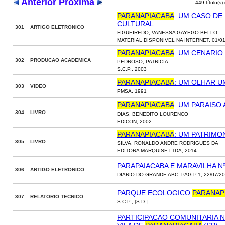
Anterior
Próxima
449 título(s)
PARANAPIACABA
: UM CASO DE
CULTURAL
301 ARTIGO ELETRONICO
FIGUEIREDO, VANESSA GAYEGO BELLO
MATERIAL DISPONIVEL NA INTERNET, 01/01
PARANAPIACABA
: UM CENARIO
302 PRODUCAO ACADEMICA
PEDROSO, PATRICIA
S.C.P., 2003
PARANAPIACABA
: UM OLHAR UM
303 VIDEO
PMSA, 1991
PARANAPIACABA
: UM PARAISO
304 LIVRO
DIAS, BENEDITO LOURENCO
EDICON, 2002
PARANAPIACABA
: UM PATRIMO
305 LIVRO
SILVA, RONALDO ANDRE RODRIGUES DA
EDITORA MARQUISE LTDA, 2014
PARAPAIACABA E MARAVILHA N
306 ARTIGO ELETRONICO
DIARIO DO GRANDE ABC, PAG.P.1, 22/07/2
PARQUE ECOLOGICO
PARANAP
307 RELATORIO TECNICO
S.C.P., [S.D.]
PARTICIPACAO COMUNITARIA 