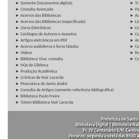
► Somente Documentos digitais
► Tr
► Consulta Avançada
► Pa
► Acervos das Bibliotecas
► Au
► Acervos das Bibliotecas (especificado)
► Lis
► Livros Eletrônicos
► Col
► Catálogos de Autores e Assuntos
► Co
► Artigos eletrônicos em PDF
► Ac
► Acervo audiolivros e livros falados
► Co
► Vídeos
► Re
► Biblioteca Viva: consulta
► Co
► HQs da Gibiteca
► Produção Acadêmica
► Crônicas de Nair Lacerda
► Pinacoteca de Santo André
► Consulta de Artigos (somente referência bibliográfica)
► Biblioteca Paulo Freire
► Totem Biblioteca Nair Lacerda
Prefeitura de Santo 
Biblioteca Digital | Biblioteca N
Pc. IV Centenário S/N, Centro
Horários: segunda a sexta das 8h30