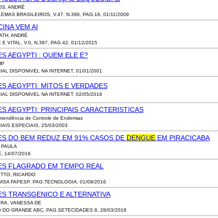
S, ANDRÉ
EMAS BRASILEIROS, V.47, N.396, PAG.16, 01/11/2009
CINA VEM AI
ATH, ANDRÉ
E VITAL, V.0, N.397, PAG.42, 01/12/2015
S AEGYPTI : QUEM ELE E?
MP
IAL DISPONIVEL NA INTERNET, 01/01/2001
S AEGYPTI: MITOS E VERDADES
IAL DISPONIVEL NA INTERNET, 02/05/2016
S AEGYPTI: PRINCIPAIS CARACTERISTICAS
ntendência de Controle de Endemias
IAIS ESPECIAIS, 25/03/2003
ES DO BEM REDUZ EM 91% CASOS DE
DENGUE
EM PIRACICABA
, PAULA
, 14/07/2016
ES FLAGRADO EM TEMPO REAL
TTO, RICARDO
ISA FAPESP, PAG.TECNOLOGIA, 01/09/2016
ES TRANSGENICO E ALTERNATIVA
IRA, VANESSA DE
O DO GRANDE ABC, PAG.SETECIDADES 8, 28/03/2016