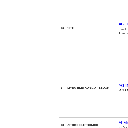
AGE
16 SITE
Escola
Portug
AGE
17 LIVRO ELETRONICO / EBOOK
MINIS
ALM
18 ARTIGO ELETRONICO
SAÚDE 