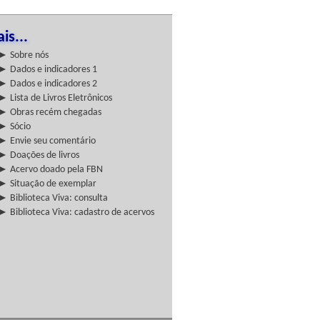
is...
► Sobre nós
► Dados e indicadores 1
► Dados e indicadores 2
► Lista de Livros Eletrônicos
► Obras recém chegadas
► Sócio
► Envie seu comentário
► Doações de livros
► Acervo doado pela FBN
► Situação de exemplar
► Biblioteca Viva: consulta
► Biblioteca Viva: cadastro de acervos