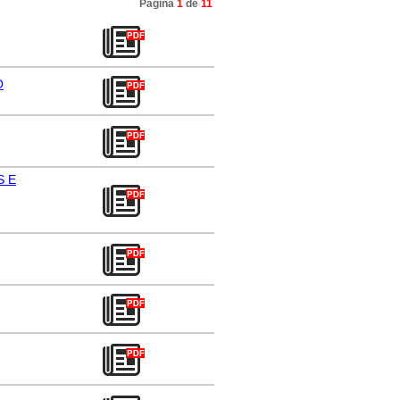
Página
1
de
11
O
S E