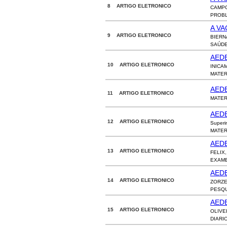
8 ARTIGO ELETRONICO
CAMPO
PROBL
A VA
9 ARTIGO ELETRONICO
BIERN
SAÚDE 
AEDE
10 ARTIGO ELETRONICO
INICA
MATER
AEDE
11 ARTIGO ELETRONICO
MATER
AEDE
12 ARTIGO ELETRONICO
Superi
MATER
AED
13 ARTIGO ELETRONICO
FELIX
EXAME
AED
14 ARTIGO ELETRONICO
ZORZE
PESQU
AED
15 ARTIGO ELETRONICO
OLIVE
DIARI