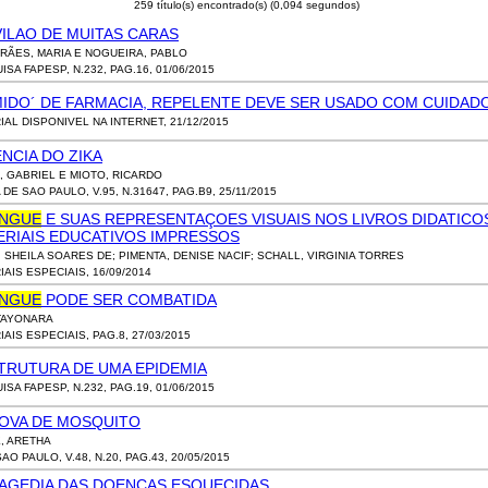
259 título(s) encontrado(s) (0,094 segundos)
ILAO DE MUITAS CARAS
RÃES, MARIA E NOGUEIRA, PABLO
SA FAPESP, N.232, PAG.16, 01/06/2015
MIDO´ DE FARMACIA, REPELENTE DEVE SER USADO COM CUIDAD
IAL DISPONIVEL NA INTERNET, 21/12/2015
ENCIA DO ZIKA
, GABRIEL E MIOTO, RICARDO
DE SAO PAULO, V.95, N.31647, PAG.B9, 25/11/2015
NGUE
E SUAS REPRESENTAÇOES VISUAIS NOS LIVROS DIDATICO
ERIAIS EDUCATIVOS IMPRESSOS
, SHEILA SOARES DE; PIMENTA, DENISE NACIF; SCHALL, VIRGINIA TORRES
IAIS ESPECIAIS, 16/09/2014
NGUE
PODE SER COMBATIDA
TAYONARA
AIS ESPECIAIS, PAG.8, 27/03/2015
STRUTURA DE UMA EPIDEMIA
SA FAPESP, N.232, PAG.19, 01/06/2015
ROVA DE MOSQUITO
, ARETHA
AO PAULO, V.48, N.20, PAG.43, 20/05/2015
RAGEDIA DAS DOENÇAS ESQUECIDAS