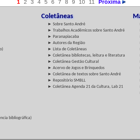
1
2
3
4
5
6
7
8
9
10
11
Próxima
Coletâneas
Ma
► Sobre Santo André
► Trabalhos Acadêmicos sobre Santo André
► Paranapiacaba
► Autores da Região
o)
► Lista de Coletâneas
► Coletânea bibliotecas, leitura e literatura
► Coletânea Gestão Cultural
► Acervo de Jogos e Brinquedos
► Coletânea de textos sobre Santo André
► Repositório SMBLL
► Coletânea Agenda 21 da Cultura, Lab 21
cia bibliográfica)