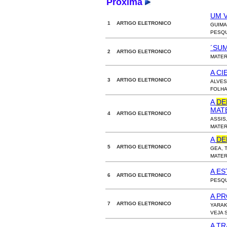
Próxima
UM V
1 ARTIGO ELETRONICO
GUIMA
PESQUI
´SU
2 ARTIGO ELETRONICO
MATER
A CI
3 ARTIGO ELETRONICO
ALVES
FOLHA 
A
DE
MAT
4 ARTIGO ELETRONICO
ASSIS
MATER
A
DE
5 ARTIGO ELETRONICO
GEA, 
MATERI
A E
6 ARTIGO ELETRONICO
PESQUI
A P
7 ARTIGO ELETRONICO
YARAK
VEJA S
A T