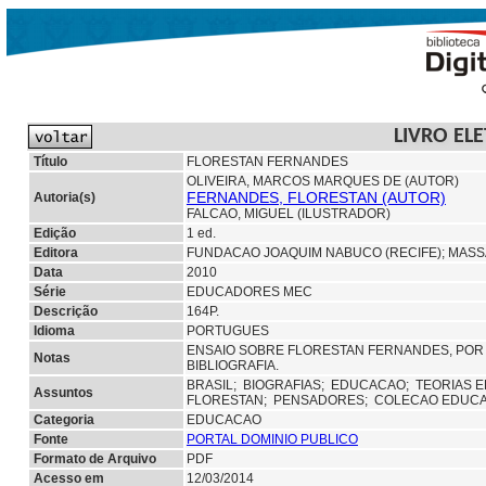
LIVRO EL
Título
FLORESTAN FERNANDES
OLIVEIRA, MARCOS MARQUES DE (AUTOR)
FERNANDES, FLORESTAN (AUTOR)
Autoria(s)
FALCAO, MIGUEL (ILUSTRADOR)
Edição
1 ed.
Editora
FUNDACAO JOAQUIM NABUCO (RECIFE);
MASS
Data
2010
Série
EDUCADORES MEC
Descrição
164P.
Idioma
PORTUGUES
ENSAIO SOBRE FLORESTAN FERNANDES, POR
Notas
BIBLIOGRAFIA.
BRASIL;
BIOGRAFIAS;
EDUCACAO;
TEORIAS 
Assuntos
FLORESTAN;
PENSADORES; COLECAO EDUC
Categoria
EDUCACAO
Fonte
PORTAL DOMINIO PUBLICO
Formato de Arquivo
PDF
Acesso em
12/03/2014