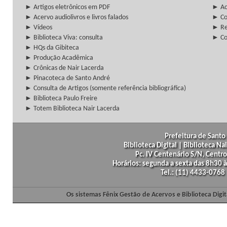
► Artigos eletrônicos em PDF
► Ac
► Acervo audiolivros e livros falados
► Co
► Vídeos
► Re
► Biblioteca Viva: consulta
► Co
► HQs da Gibiteca
► Produção Acadêmica
► Crônicas de Nair Lacerda
► Pinacoteca de Santo André
► Consulta de Artigos (somente referência bibliográfica)
► Biblioteca Paulo Freire
► Totem Biblioteca Nair Lacerda
Prefeitura de Santo 
Biblioteca Digital | Biblioteca N
Pc. IV Centenário S/N, Centro
Horários: segunda a sexta das 8h30
Tel.: (11) 4433-0768
Os sistemas Fênix Gestão de Acervos e Biblioteca Dig