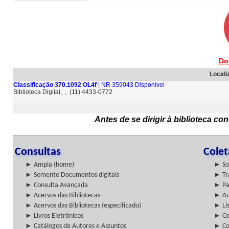
Do
Locali
Classificação 370.1092 OL4f
| NR 359043 Disponível
Biblioteca Digital, , (11) 4433-0772
Antes de se dirigir à biblioteca c
Consultas
Cole
► Ampla (home)
► So
► Somente Documentos digitais
► Tr
► Consulta Avançada
► Pa
► Acervos das Bibliotecas
► Au
► Acervos das Bibliotecas (especificado)
► Lis
► Livros Eletrônicos
► Col
► Catálogos de Autores e Assuntos
► Co