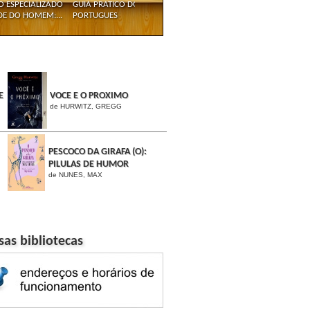
O ESPECIALIZADO
GUIA PRATICO DO
HORTA EM ESPIRAL:
ORGANI
E DO HOMEM:...
PORTUGUES
PASSO A PASSO PARA
SOCIAL
SIMPLIFICADO P...
CON...
SOCI...
E
VOCE E O PROXIMO
de HURWITZ, GREGG
PESCOCO DA GIRAFA (O):
PILULAS DE HUMOR
de NUNES, MAX
sas bibliotecas