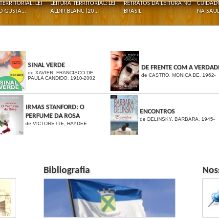
TERRITORIAL: LEI
LEITURA TERRITORIAL: LEI
RETRATOS DA LEITURA NO
CUIDAD
O GUSTA...
ALDIR BLANC (20...
BRASIL
NA SAUD
SINAL VERDE
DE FRENTE COM A VERDAD
de XAVIER, FRANCISCO DE
de CASTRO, MONICA DE, 1962-
PAULA CANDIDO, 1910-2002
IRMAS STANFORD: O
ENCONTROS
PERFUME DA ROSA
de DELINSKY, BARBARA, 1945-
de VICTORETTE, HAYDEE
Bibliografia
Nos