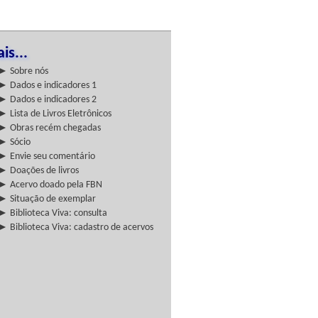
is...
► Sobre nós
► Dados e indicadores 1
► Dados e indicadores 2
► Lista de Livros Eletrônicos
► Obras recém chegadas
► Sócio
► Envie seu comentário
► Doações de livros
► Acervo doado pela FBN
► Situação de exemplar
► Biblioteca Viva: consulta
► Biblioteca Viva: cadastro de acervos