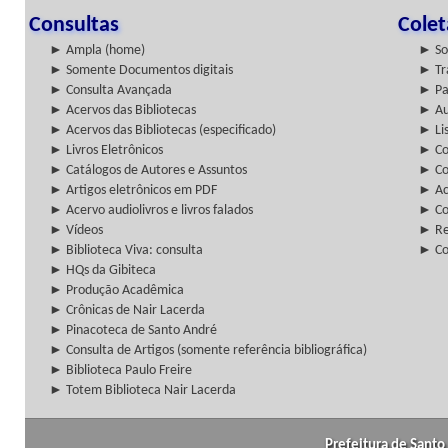
Consultas
Cole
► Ampla (home)
► So
► Somente Documentos digitais
► Tr
► Consulta Avançada
► Pa
► Acervos das Bibliotecas
► Au
► Acervos das Bibliotecas (especificado)
► Lis
► Livros Eletrônicos
► Col
► Catálogos de Autores e Assuntos
► Co
► Artigos eletrônicos em PDF
► Ac
► Acervo audiolivros e livros falados
► Co
► Vídeos
► Re
► Biblioteca Viva: consulta
► Co
► HQs da Gibiteca
► Produção Acadêmica
► Crônicas de Nair Lacerda
► Pinacoteca de Santo André
► Consulta de Artigos (somente referência bibliográfica)
► Biblioteca Paulo Freire
► Totem Biblioteca Nair Lacerda
Prefeitura de Santo 