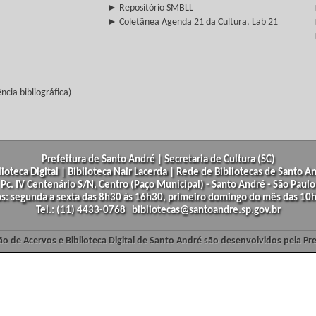
► Repositório SMBLL
► Coletânea Agenda 21 da Cultura, Lab 21
cia bibliográfica)
Prefeitura de Santo André | Secretaria de Cultura (SC)
lioteca Digital | Biblioteca Nair Lacerda | Rede de Bibliotecas de Santo A
Pc. IV Centenário S/N, Centro (Paço Municipal) - Santo André - São Paulo
os: segunda a sexta das 8h30 às 16h30, primeiro domingo do mês das 10h
Tel.: (11) 4433-0768 bibliotecas@santoandre.sp.gov.br
ão de Acervos e Biblioteca Digital de Santo André são desenvolvidos pela Pr