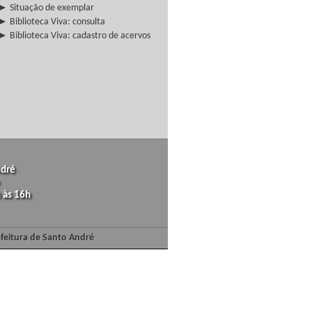
► Situação de exemplar
► Biblioteca Viva: consulta
► Biblioteca Viva: cadastro de acervos
ndré
 às 16h
efeitura de Santo André