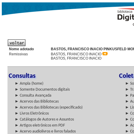
Nome adotado
BASTOS, FRANCISCO INACIO PINKUSFELD MO
Remissivas
BASTOS, FRANCISCO INACIO
BASTOS, FRANCISCO INACIO
Consultas
Cole
► Ampla (home)
► So
► Somente Documentos digitais
► Tr
► Consulta Avançada
► Pa
► Acervos das Bibliotecas
► Au
► Acervos das Bibliotecas (especificado)
► Lis
► Livros Eletrônicos
► Col
► Catálogos de Autores e Assuntos
► Co
► Artigos eletrônicos em PDF
► Ac
► Acervo audiolivros e livros falados
► Co