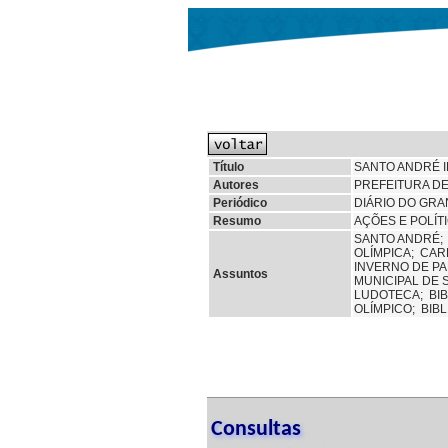
Título
SANTO ANDRÉ I
Autores
PREFEITURA D
Periódico
DIÁRIO DO GRAND
Resumo
AÇÕES E POLÍT
SANTO ANDRÉ
OLÍMPICA;
CAR
INVERNO DE P
Assuntos
MUNICIPAL DE 
LUDOTECA;
BI
OLÍMPICO;
BIB
Consultas