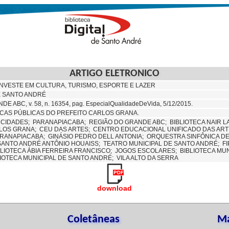
ARTIGO ELETRONICO
NVESTE EM CULTURA, TURISMO, ESPORTE E LAZER
E SANTO ANDRÉ
E ABC, v. 58, n. 16354, pag. EspecialQualidadeDeVida, 5/12/2015.
ICAS PÚBLICAS DO PREFEITO CARLOS GRANA.
;
CIDADES;
PARANAPIACABA;
REGIÃO DO GRANDE ABC;
BIBLIOTECA NAIR 
LOS GRANA;
CEU DAS ARTES;
CENTRO EDUCACIONAL UNIFICADO DAS AR
ARANAPIACABA;
GINÁSIO PEDRO DELL ANTONIA;
ORQUESTRA SINFÔNICA D
SANTO ANDRÉ ANTÔNIO HOUAISS;
TEATRO MUNICIPAL DE SANTO ANDRÉ;
F
BLIOTECA ÁBIA FERREIRA FRANCISCO;
JOGOS ESCOLARES;
BIBLIOTECA MU
LIOTECA MUNICIPAL DE SANTO ANDRÉ; VILA ALTO DA SERRA
download
Coletâneas
Ma