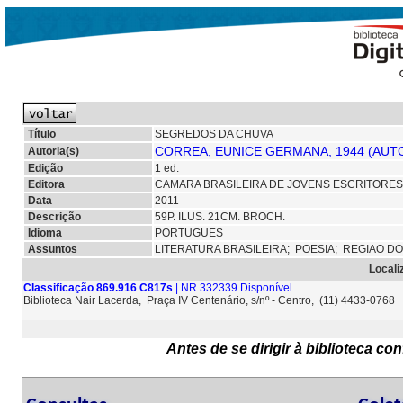
Título
SEGREDOS DA CHUVA
CORREA, EUNICE GERMANA, 1944 (AUT
Autoria(s)
Edição
1 ed.
Editora
CAMARA BRASILEIRA DE JOVENS ESCRITORES 
Data
2011
Descrição
59P. ILUS. 21CM. BROCH.
Idioma
PORTUGUES
Assuntos
LITERATURA BRASILEIRA;
POESIA;
REGIAO D
Locali
Classificação 869.916 C817s
| NR 332339 Disponível
Biblioteca Nair Lacerda, Praça IV Centenário, s/nº - Centro, (11) 4433-0768
Antes de se dirigir à biblioteca c