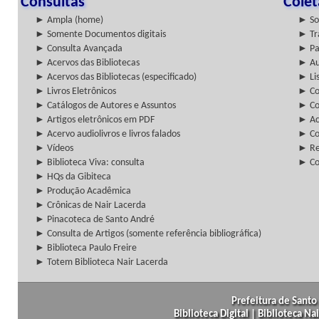
Consultas
Cole
► Ampla (home)
► So
► Somente Documentos digitais
► Tr
► Consulta Avançada
► Pa
► Acervos das Bibliotecas
► Au
► Acervos das Bibliotecas (especificado)
► Lis
► Livros Eletrônicos
► Col
► Catálogos de Autores e Assuntos
► Co
► Artigos eletrônicos em PDF
► Ac
► Acervo audiolivros e livros falados
► Co
► Vídeos
► Re
► Biblioteca Viva: consulta
► Co
► HQs da Gibiteca
► Produção Acadêmica
► Crônicas de Nair Lacerda
► Pinacoteca de Santo André
► Consulta de Artigos (somente referência bibliográfica)
► Biblioteca Paulo Freire
► Totem Biblioteca Nair Lacerda
Prefeitura de Santo 
Biblioteca Digital | Biblioteca N