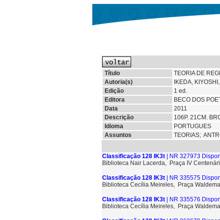
Título
TEORIA DE RE
Autoria(s)
IKEDA, KIYOSHI
Edição
1 ed.
Editora
BECO DOS POET
Data
2011
Descrição
106P. 21CM. BR
Idioma
PORTUGUES
Assuntos
TEORIAS;
ANTR
Classificação 128 IK3t
| NR 327973 Dispon
Biblioteca Nair Lacerda, Praça IV Centenári
Classificação 128 IK3t
| NR 335575 Dispon
Biblioteca Cecília Meireles, Praça Waldem
Classificação 128 IK3t
| NR 335576 Dispon
Biblioteca Cecília Meireles, Praça Waldem