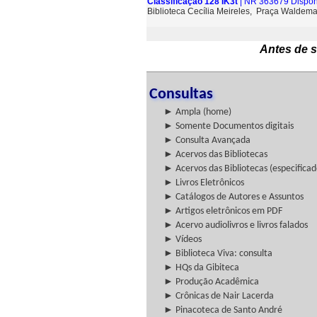
Classificação 128 IK3t
| NR 363679 Dispon
Biblioteca Cecília Meireles, Praça Waldem
Antes de s
Consultas
► Ampla (home)
► Somente Documentos digitais
► Consulta Avançada
► Acervos das Bibliotecas
► Acervos das Bibliotecas (especificad
► Livros Eletrônicos
► Catálogos de Autores e Assuntos
► Artigos eletrônicos em PDF
► Acervo audiolivros e livros falados
► Vídeos
► Biblioteca Viva: consulta
► HQs da Gibiteca
► Produção Acadêmica
► Crônicas de Nair Lacerda
► Pinacoteca de Santo André