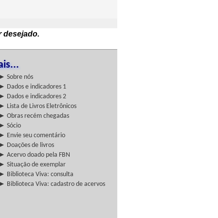
r desejado.
is...
► Sobre nós
► Dados e indicadores 1
► Dados e indicadores 2
► Lista de Livros Eletrônicos
► Obras recém chegadas
► Sócio
► Envie seu comentário
► Doações de livros
► Acervo doado pela FBN
► Situação de exemplar
► Biblioteca Viva: consulta
► Biblioteca Viva: cadastro de acervos