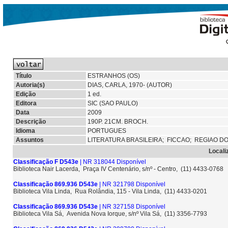
Título
ESTRANHOS (OS)
Autoria(s)
DIAS, CARLA, 1970- (AUTOR)
Edição
1 ed.
Editora
SIC (SAO PAULO)
Data
2009
Descrição
190P. 21CM. BROCH.
Idioma
PORTUGUES
Assuntos
LITERATURA BRASILEIRA;
FICCAO;
REGIAO D
Locali
Classificação F D543e
| NR 318044 Disponível
Biblioteca Nair Lacerda, Praça IV Centenário, s/nº - Centro, (11) 4433-0768
Classificação 869.936 D543e
| NR 321798 Disponível
Biblioteca Vila Linda, Rua Rolândia, 115 - Vila Linda, (11) 4433-0201
Classificação 869.936 D543e
| NR 327158 Disponível
Biblioteca Vila Sá, Avenida Nova Iorque, s/nº Vila Sá, (11) 3356-7793