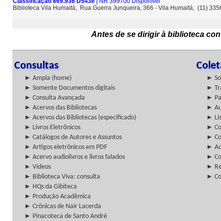
Classificação 869.936 D543e
| NR 399700 Disponível
Biblioteca Vila Humaitá, Rua Guerra Junqueira, 366 - Vila Humaitá, (11) 33
Antes de se dirigir à biblioteca c
Consultas
Cole
► Ampla (home)
► So
► Somente Documentos digitais
► Tr
► Consulta Avançada
► Pa
► Acervos das Bibliotecas
► Au
► Acervos das Bibliotecas (especificado)
► Lis
► Livros Eletrônicos
► Col
► Catálogos de Autores e Assuntos
► Co
► Artigos eletrônicos em PDF
► Ac
► Acervo audiolivros e livros falados
► Co
► Vídeos
► Re
► Biblioteca Viva: consulta
► Co
► HQs da Gibiteca
► Produção Acadêmica
► Crônicas de Nair Lacerda
► Pinacoteca de Santo André