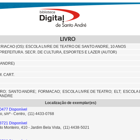
LIVRO
RIACAO (OS): ESCOLA LIVRE DE TEATRO DE SANTO ANDRE, 10 ANOS
PREFEITURA. SECR. DE CULTURA, ESPORTES E LAZER (AUTOR)
O ANDRE)
M. CART.
TRO;
SANTO ANDRE;
FORMACAO;
ESCOLA LIVRE DE TEATRO;
ELT;
ESCOLA 
_ANDRE
Localização de exemplar(es)
0477 Disponível
o, s/nº - Centro, (11) 4433-0768
8721 Disponível
o Monteiro, 410 - Jardim Bela Vista, (11) 4438-5021