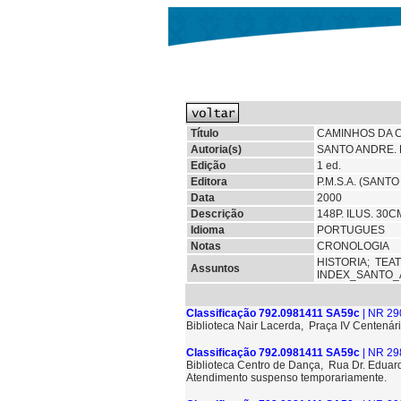
Título
CAMINHOS DA C
Autoria(s)
SANTO ANDRE. 
Edição
1 ed.
Editora
P.M.S.A. (SANT
Data
2000
Descrição
148P. ILUS. 30C
Idioma
PORTUGUES
Notas
CRONOLOGIA
HISTORIA;
TEA
Assuntos
INDEX_SANTO
Classificação 792.0981411 SA59c
| NR 29
Biblioteca Nair Lacerda, Praça IV Centenári
Classificação 792.0981411 SA59c
| NR 29
Biblioteca Centro de Dança, Rua Dr. Eduard
Atendimento suspenso temporariamente.