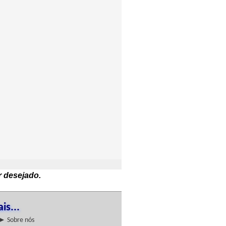
r desejado.
is...
► Sobre nós